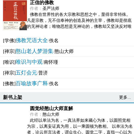
正信的佛教
作者：
圣严法师
佛教在世界性的各大宗教和思想之中，显得非常特殊。
凡是宗教，无不信奉神的创造及神的主宰，佛教却是彻底
的无神论者；唯物思想是无神论的，佛教却又坚决反对唯
物论的谬误。佛教似宗教而又非宗教，类哲学而又非哲...
佛教咒语大全
[学佛]
/
佚名
憨山老人梦游集
[禅宗]
/
憨山大师
唯识与中观
[唯识]
/
南怀瑾
五灯会元
[禅宗]
/
普济
百喻故事广释
[佛教]
/
佚名
新书上架
更多...
圆觉经憨山大师直解
作者：
憨山大师
此经以单法为名，一真法界如来藏心为体，以圆照觉相
为宗，以离妄证真为用，以一乘圆顿为教相。 以单法为名
者，论云所言法者，谓众生心。圆觉二字，直指一心以为