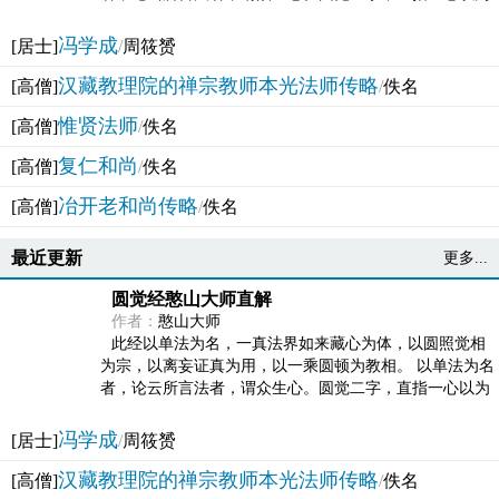
法体。此有多称，亦名大圆满觉，亦名妙觉明心，...
冯学成
[居士]
/
周筱赟
汉藏教理院的禅宗教师本光法师传略
[高僧]
/
佚名
惟贤法师
[高僧]
/
佚名
复仁和尚
[高僧]
/
佚名
冶开老和尚传略
[高僧]
/
佚名
最近更新
更多...
圆觉经憨山大师直解
作者：
憨山大师
此经以单法为名，一真法界如来藏心为体，以圆照觉相
为宗，以离妄证真为用，以一乘圆顿为教相。 以单法为名
者，论云所言法者，谓众生心。圆觉二字，直指一心以为
法体。此有多称，亦名大圆满觉，亦名妙觉明心，...
冯学成
[居士]
/
周筱赟
汉藏教理院的禅宗教师本光法师传略
[高僧]
/
佚名