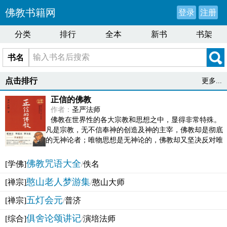
佛教书籍网
登录
注册
分类
排行
全本
新书
书架
书名
点击排行
更多...
正信的佛教
作者：
圣严法师
佛教在世界性的各大宗教和思想之中，显得非常特殊。
凡是宗教，无不信奉神的创造及神的主宰，佛教却是彻底
的无神论者；唯物思想是无神论的，佛教却又坚决反对唯
物论的谬误。佛教似宗教而又非宗教，类哲学而又非哲...
佛教咒语大全
[学佛]
/
佚名
憨山老人梦游集
[禅宗]
/
憨山大师
五灯会元
[禅宗]
/
普济
俱舍论颂讲记
[综合]
/
演培法师