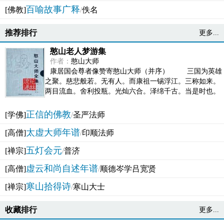
百喻故事广释
[佛教]
/
佚名
推荐排行
更多...
憨山老人梦游集
作者：
憨山大师
康居国会尊者像赞寄憨山大师（并序） 三国为英雄
之聚。慈悲般若。无有人。而康祖一锡浮江。三称如来。
两目流血。舍利投瓶。光灿六合。泽绵千古。当是时也。
吴之君臣。莫不为之动心变色。即事征理。知有佛而不...
正信的佛教
[学佛]
/
圣严法师
太虚大师年谱
[高僧]
/
印顺法师
五灯会元
[禅宗]
/
普济
虚云和尚自述年谱
[高僧]
/
顺德岑学吕宽贤
寒山拾得诗
[禅宗]
/
寒山大士
收藏排行
更多...