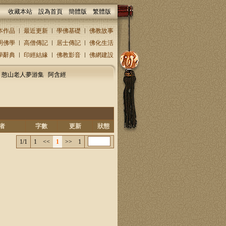
收藏本站
設為首頁
簡體版
繁體版
本作品
最近更新
學佛基礎
佛教故事
明佛學
高僧傳記
居士傳記
佛化生活
學辭典
印經結緣
佛教影音
佛網建設
憨山老人夢游集
阿含經
者
字數
更新
狀態
1/1
1
<<
1
>>
1