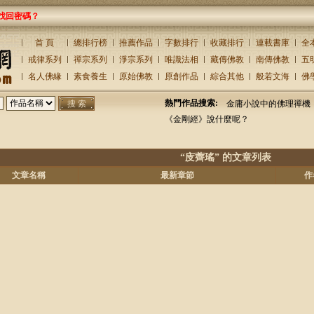
找回密碼？
首 頁
總排行榜
推薦作品
字數排行
收藏排行
連載書庫
全
戒律系列
禪宗系列
淨宗系列
唯識法相
藏傳佛教
南傳佛教
五
名人佛緣
素食養生
原始佛教
原創作品
綜合其他
般若文海
佛
熱門作品搜索:
金庸小說中的佛理禪機
《金剛經》說什麼呢？
“庋薺瑤” 的文章列表
文章名稱
最新章節
作