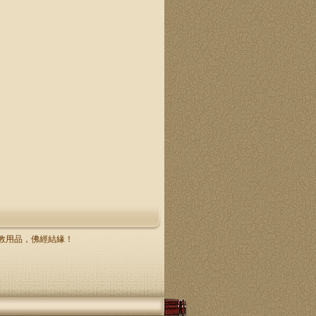
，佛教用品，佛經結緣！