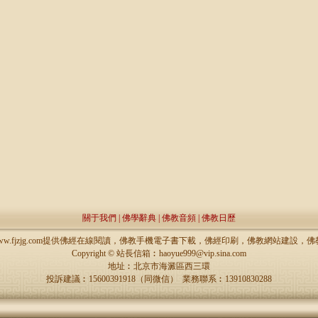
關于我們
|
佛學辭典
|
佛教音頻
|
佛教日歷
://www.fjzjg.com提供佛經在線閱讀，佛教手機電子書下載，佛經印刷，佛教網站建設
Copyright ©
站長信箱︰haoyue999@vip.sina.com
地址︰北京市海澱區西三環
投訴建議︰15600391918（同微信） 業務聯系︰13910830288