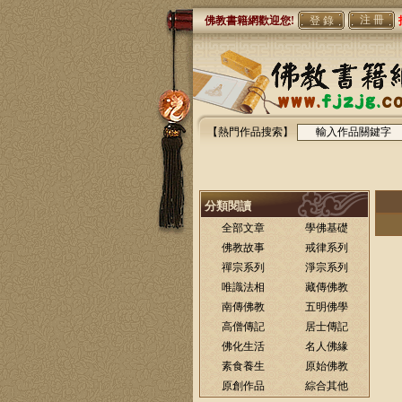
注 冊
佛教書籍網歡迎您!
【熱門作品搜索】
分類閱讀
全部文章
學佛基礎
佛教故事
戒律系列
禪宗系列
淨宗系列
唯識法相
藏傳佛教
南傳佛教
五明佛學
高僧傳記
居士傳記
佛化生活
名人佛緣
素食養生
原始佛教
原創作品
綜合其他