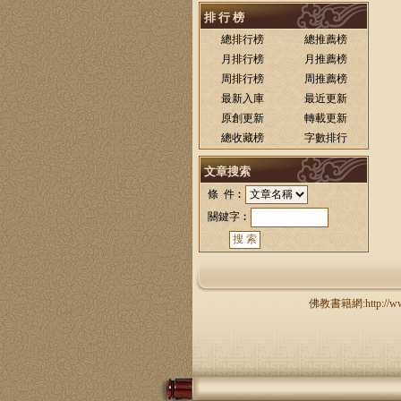
排 行 榜
總排行榜
總推薦榜
月排行榜
月推薦榜
周排行榜
周推薦榜
最新入庫
最近更新
原創更新
轉載更新
總收藏榜
字數排行
文章搜索
條 件︰
關鍵字︰
佛教書籍網:http