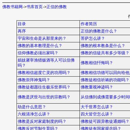
佛教书籍网
->
书库首页
->
正信的佛教
目录
作者简历
再序
正信的佛教是什么？
宇宙和生命是从那里来的？
菩萨怎么讲？
佛教的基本教理是什么？
佛教的根本教条是什么？
信仰佛教必须出家吗？
佛教的信徒共有多少等级？
娼妓屠宰渔猎贩酒等人可以信佛
佛教相信忏悔吗？
吗？
佛教相信超度亡灵的功用吗？
佛教相信功德可以回向给他
佛教崇拜神鬼吗？
佛教徒相信祈祷的功能吗？
佛教徒都愿往生极乐世界吗？
佛教重视神迹吗？
佛教是厌世与出世的宗教吗？
从信佛到成佛需要多少时间
劫是什么意思？
大千世界怎么讲？
六根清净怎么讲？
四大皆空怎么讲？
佛教是反对家庭制度的吗？
佛教徒可跟异教徒通婚吗？
佛教反对节制生育吗？
佛教徒有国家观念吗？