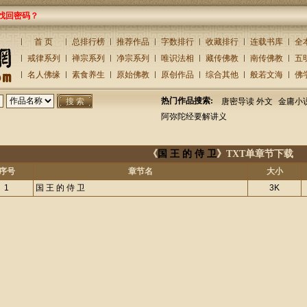
找回密码？
首 页
总排行榜
推荐作品
字数排行
收藏排行
连载书库
全
戒律系列
禅宗系列
净宗系列
唯识法相
藏传佛教
南传佛教
五
名人佛缘
素食养生
原始佛教
原创作品
综合其他
般若文海
佛
热门作品搜索:
唐密导读 外文
金庸小
阿弥陀经要解讲义
《
国 王 的 侍 卫
》TXT单章节下载
序号
章节名
大小
1
国 王 的 侍 卫
3K