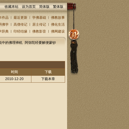
收藏本站
设为首页
简体版
繁体版
本作品
最近更新
学佛基础
佛教故事
明佛学
高僧传记
居士传记
佛化生活
学辞典
印经结缘
佛教影音
佛网建设
说中的佛理禅机
阿弥陀经要解便蒙钞
时间
下载
2010-12-20
下载本章