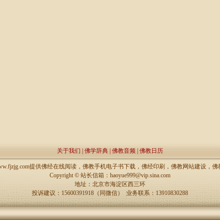
关于我们
|
佛学辞典
|
佛教音频
|
佛教日历
://www.fjzjg.com提供佛经在线阅读，佛教手机电子书下载，佛经印刷，佛教网站建设
Copyright ©
站长信箱：haoyue999@vip.sina.com
地址：北京市海淀区西三环
投诉建议：15600391918（同微信） 业务联系：13910830288