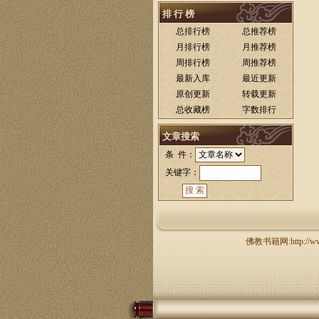
排 行 榜
总排行榜
总推荐榜
月排行榜
月推荐榜
周排行榜
周推荐榜
最新入库
最近更新
原创更新
转载更新
总收藏榜
字数排行
文章搜索
条 件：
关键字：
佛教书籍网:http