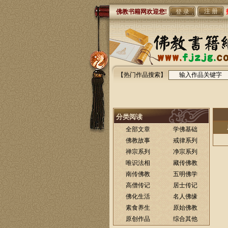
注 册
佛教书籍网欢迎您!
【热门作品搜索】
分类阅读
全部文章
学佛基础
佛教故事
戒律系列
禅宗系列
净宗系列
唯识法相
藏传佛教
南传佛教
五明佛学
高僧传记
居士传记
佛化生活
名人佛缘
素食养生
原始佛教
原创作品
综合其他