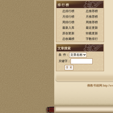
排 行 榜
总排行榜
总推荐榜
月排行榜
月推荐榜
周排行榜
周推荐榜
最新入库
最近更新
原创更新
转载更新
总收藏榜
字数排行
文章搜索
条 件：
关键字：
佛教书籍网:http