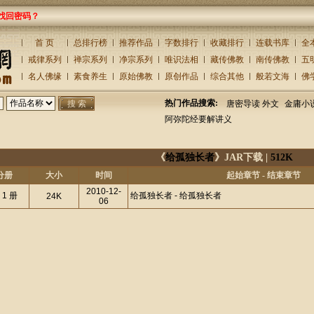
找回密码？
首 页
总排行榜
推荐作品
字数排行
收藏排行
连载书库
全
戒律系列
禅宗系列
净宗系列
唯识法相
藏传佛教
南传佛教
五
名人佛缘
素食养生
原始佛教
原创作品
综合其他
般若文海
佛
热门作品搜索:
唐密导读 外文
金庸小
阿弥陀经要解讲义
《
给孤独长者
》JAR下载 |
512K
分册
大小
时间
起始章节 - 结束章节
2010-12-
 1 册
给孤独长者 - 给孤独长者
24K
06