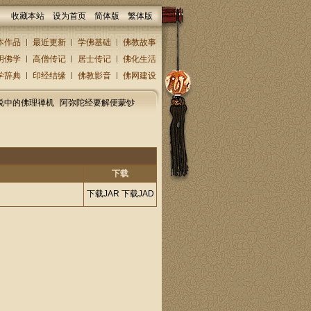
收藏本站
设为首页
简体版
繁体版
本作品
最近更新
学佛基础
佛教故事
明佛学
高僧传记
居士传记
佛化生活
学辞典
印经结缘
佛教影音
佛网建设
说中的佛理禅机
阿弥陀经要解便蒙钞
下载
下载JAR
下载JAD