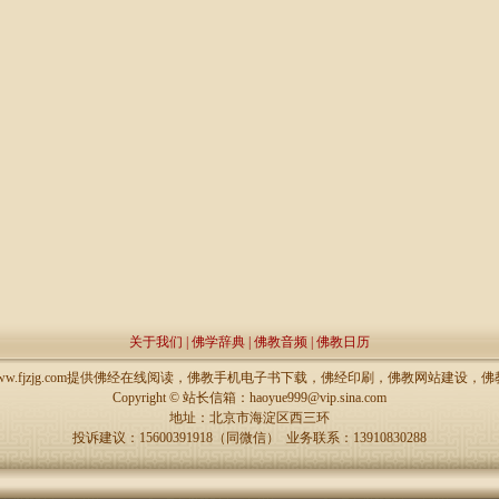
关于我们
|
佛学辞典
|
佛教音频
|
佛教日历
://www.fjzjg.com提供佛经在线阅读，佛教手机电子书下载，佛经印刷，佛教网站建设
Copyright ©
站长信箱：haoyue999@vip.sina.com
地址：北京市海淀区西三环
投诉建议：15600391918（同微信） 业务联系：13910830288