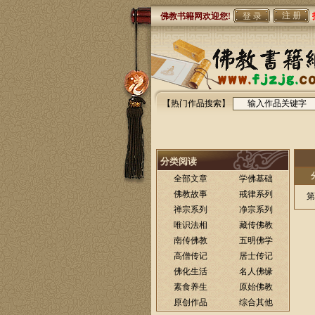
注 册
佛教书籍网欢迎您!
【热门作品搜索】
分类阅读
全部文章
学佛基础
佛教故事
戒律系列
第
禅宗系列
净宗系列
唯识法相
藏传佛教
南传佛教
五明佛学
高僧传记
居士传记
佛化生活
名人佛缘
素食养生
原始佛教
原创作品
综合其他