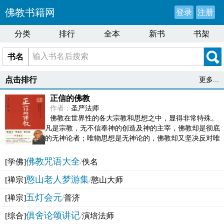
佛教书籍网
登录
注册
分类
排行
全本
新书
书架
书名
点击排行
更多...
正信的佛教
作者：
圣严法师
佛教在世界性的各大宗教和思想之中，显得非常特殊。
凡是宗教，无不信奉神的创造及神的主宰，佛教却是彻底
的无神论者；唯物思想是无神论的，佛教却又坚决反对唯
物论的谬误。佛教似宗教而又非宗教，类哲学而又非哲...
佛教咒语大全
[学佛]
/
佚名
憨山老人梦游集
[禅宗]
/
憨山大师
五灯会元
[禅宗]
/
普济
俱舍论颂讲记
[综合]
/
演培法师