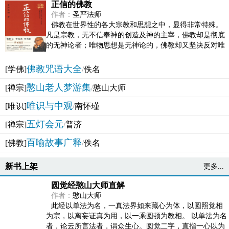
正信的佛教
作者：
圣严法师
佛教在世界性的各大宗教和思想之中，显得非常特殊。
凡是宗教，无不信奉神的创造及神的主宰，佛教却是彻底
的无神论者；唯物思想是无神论的，佛教却又坚决反对唯
物论的谬误。佛教似宗教而又非宗教，类哲学而又非哲...
佛教咒语大全
[学佛]
/
佚名
憨山老人梦游集
[禅宗]
/
憨山大师
唯识与中观
[唯识]
/
南怀瑾
五灯会元
[禅宗]
/
普济
百喻故事广释
[佛教]
/
佚名
新书上架
更多...
圆觉经憨山大师直解
作者：
憨山大师
此经以单法为名，一真法界如来藏心为体，以圆照觉相
为宗，以离妄证真为用，以一乘圆顿为教相。 以单法为名
者，论云所言法者，谓众生心。圆觉二字，直指一心以为