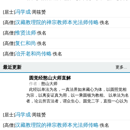
法体。此有多称，亦名大圆满觉，亦名妙觉明心，...
冯学成
[居士]
/
周筱赟
汉藏教理院的禅宗教师本光法师传略
[高僧]
/
佚名
惟贤法师
[高僧]
/
佚名
复仁和尚
[高僧]
/
佚名
冶开老和尚传略
[高僧]
/
佚名
最近更新
更多...
圆觉经憨山大师直解
作者：
憨山大师
此经以单法为名，一真法界如来藏心为体，以圆照觉相
为宗，以离妄证真为用，以一乘圆顿为教相。 以单法为名
者，论云所言法者，谓众生心。圆觉二字，直指一心以为
法体。此有多称，亦名大圆满觉，亦名妙觉明心，...
冯学成
[居士]
/
周筱赟
汉藏教理院的禅宗教师本光法师传略
[高僧]
/
佚名