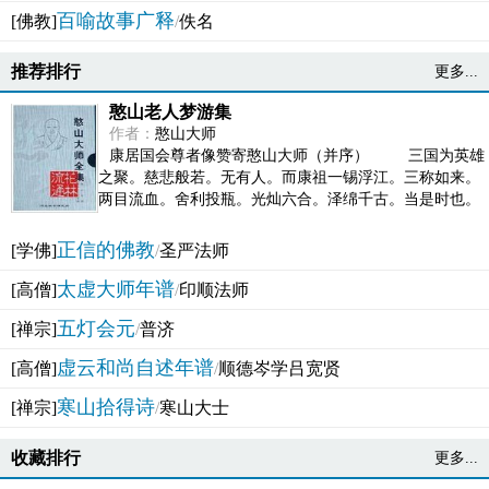
百喻故事广释
[佛教]
/
佚名
推荐排行
更多...
憨山老人梦游集
作者：
憨山大师
康居国会尊者像赞寄憨山大师（并序） 三国为英雄
之聚。慈悲般若。无有人。而康祖一锡浮江。三称如来。
两目流血。舍利投瓶。光灿六合。泽绵千古。当是时也。
吴之君臣。莫不为之动心变色。即事征理。知有佛而不...
正信的佛教
[学佛]
/
圣严法师
太虚大师年谱
[高僧]
/
印顺法师
五灯会元
[禅宗]
/
普济
虚云和尚自述年谱
[高僧]
/
顺德岑学吕宽贤
寒山拾得诗
[禅宗]
/
寒山大士
收藏排行
更多...