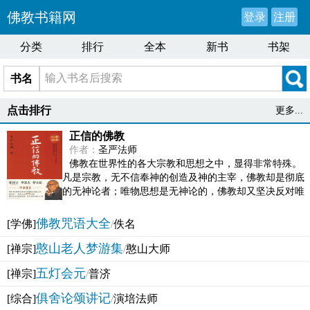
佛教书籍网
登录
注册
分类
排行
全本
新书
书架
书名
点击排行
更多...
正信的佛教
作者：
圣严法师
佛教在世界性的各大宗教和思想之中，显得非常特殊。
凡是宗教，无不信奉神的创造及神的主宰，佛教却是彻底
的无神论者；唯物思想是无神论的，佛教却又坚决反对唯
物论的谬误。佛教似宗教而又非宗教，类哲学而又非哲...
佛教咒语大全
[学佛]
/
佚名
憨山老人梦游集
[禅宗]
/
憨山大师
五灯会元
[禅宗]
/
普济
俱舍论颂讲记
[综合]
/
演培法师