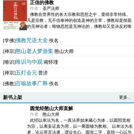
正信的佛教
作者：
圣严法师
佛教在世界性的各大宗教和思想之中，显得非常特殊。
凡是宗教，无不信奉神的创造及神的主宰，佛教却是彻底
的无神论者；唯物思想是无神论的，佛教却又坚决反对唯
物论的谬误。佛教似宗教而又非宗教，类哲学而又非哲...
佛教咒语大全
[学佛]
/
佚名
憨山老人梦游集
[禅宗]
/
憨山大师
唯识与中观
[唯识]
/
南怀瑾
五灯会元
[禅宗]
/
普济
百喻故事广释
[佛教]
/
佚名
新书上架
更多...
圆觉经憨山大师直解
作者：
憨山大师
此经以单法为名，一真法界如来藏心为体，以圆照觉相
为宗，以离妄证真为用，以一乘圆顿为教相。 以单法为名
者，论云所言法者，谓众生心。圆觉二字，直指一心以为