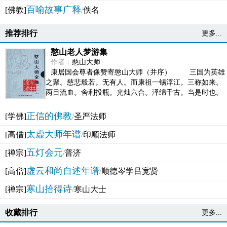
百喻故事广释
[佛教]
/
佚名
推荐排行
更多...
憨山老人梦游集
作者：
憨山大师
康居国会尊者像赞寄憨山大师（并序） 三国为英雄
之聚。慈悲般若。无有人。而康祖一锡浮江。三称如来。
两目流血。舍利投瓶。光灿六合。泽绵千古。当是时也。
吴之君臣。莫不为之动心变色。即事征理。知有佛而不...
正信的佛教
[学佛]
/
圣严法师
太虚大师年谱
[高僧]
/
印顺法师
五灯会元
[禅宗]
/
普济
虚云和尚自述年谱
[高僧]
/
顺德岑学吕宽贤
寒山拾得诗
[禅宗]
/
寒山大士
收藏排行
更多...