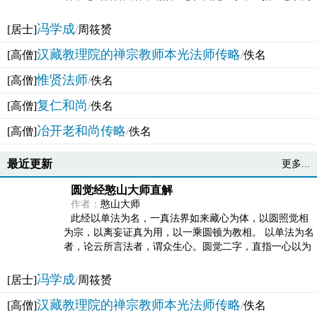
法体。此有多称，亦名大圆满觉，亦名妙觉明心，...
冯学成
[居士]
/
周筱赟
汉藏教理院的禅宗教师本光法师传略
[高僧]
/
佚名
惟贤法师
[高僧]
/
佚名
复仁和尚
[高僧]
/
佚名
冶开老和尚传略
[高僧]
/
佚名
最近更新
更多...
圆觉经憨山大师直解
作者：
憨山大师
此经以单法为名，一真法界如来藏心为体，以圆照觉相
为宗，以离妄证真为用，以一乘圆顿为教相。 以单法为名
者，论云所言法者，谓众生心。圆觉二字，直指一心以为
法体。此有多称，亦名大圆满觉，亦名妙觉明心，...
冯学成
[居士]
/
周筱赟
汉藏教理院的禅宗教师本光法师传略
[高僧]
/
佚名