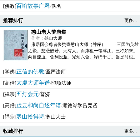
百喻故事广释
[佛教]
/
佚名
推荐排行
更多...
憨山老人梦游集
作者：
憨山大师
康居国会尊者像赞寄憨山大师（并序） 三国为英雄
之聚。慈悲般若。无有人。而康祖一锡浮江。三称如来。
两目流血。舍利投瓶。光灿六合。泽绵千古。当是时也。
吴之君臣。莫不为之动心变色。即事征理。知有佛而不...
正信的佛教
[学佛]
/
圣严法师
太虚大师年谱
[高僧]
/
印顺法师
五灯会元
[禅宗]
/
普济
虚云和尚自述年谱
[高僧]
/
顺德岑学吕宽贤
寒山拾得诗
[禅宗]
/
寒山大士
收藏排行
更多...