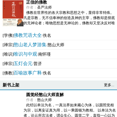
正信的佛教
作者：
圣严法师
佛教在世界性的各大宗教和思想之中，显得非常特殊。
凡是宗教，无不信奉神的创造及神的主宰，佛教却是彻底
的无神论者；唯物思想是无神论的，佛教却又坚决反对唯
物论的谬误。佛教似宗教而又非宗教，类哲学而又非哲...
佛教咒语大全
[学佛]
/
佚名
憨山老人梦游集
[禅宗]
/
憨山大师
唯识与中观
[唯识]
/
南怀瑾
五灯会元
[禅宗]
/
普济
百喻故事广释
[佛教]
/
佚名
新书上架
更多...
圆觉经憨山大师直解
作者：
憨山大师
此经以单法为名，一真法界如来藏心为体，以圆照觉相
为宗，以离妄证真为用，以一乘圆顿为教相。 以单法为名
者，论云所言法者，谓众生心。圆觉二字，直指一心以为