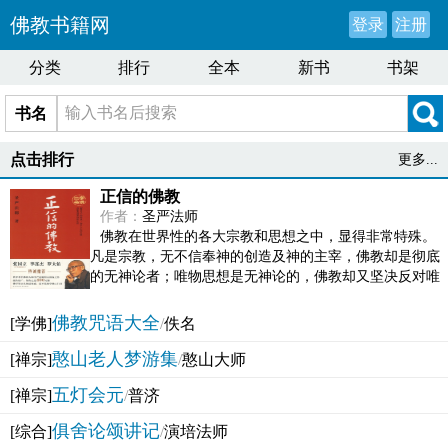
佛教书籍网
登录
注册
分类
排行
全本
新书
书架
书名
点击排行
更多...
正信的佛教
作者：
圣严法师
佛教在世界性的各大宗教和思想之中，显得非常特殊。
凡是宗教，无不信奉神的创造及神的主宰，佛教却是彻底
的无神论者；唯物思想是无神论的，佛教却又坚决反对唯
物论的谬误。佛教似宗教而又非宗教，类哲学而又非哲...
佛教咒语大全
[学佛]
/
佚名
憨山老人梦游集
[禅宗]
/
憨山大师
五灯会元
[禅宗]
/
普济
俱舍论颂讲记
[综合]
/
演培法师