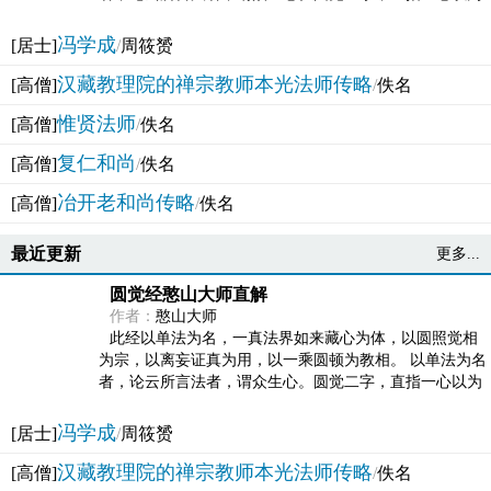
法体。此有多称，亦名大圆满觉，亦名妙觉明心，...
冯学成
[居士]
/
周筱赟
汉藏教理院的禅宗教师本光法师传略
[高僧]
/
佚名
惟贤法师
[高僧]
/
佚名
复仁和尚
[高僧]
/
佚名
冶开老和尚传略
[高僧]
/
佚名
最近更新
更多...
圆觉经憨山大师直解
作者：
憨山大师
此经以单法为名，一真法界如来藏心为体，以圆照觉相
为宗，以离妄证真为用，以一乘圆顿为教相。 以单法为名
者，论云所言法者，谓众生心。圆觉二字，直指一心以为
法体。此有多称，亦名大圆满觉，亦名妙觉明心，...
冯学成
[居士]
/
周筱赟
汉藏教理院的禅宗教师本光法师传略
[高僧]
/
佚名