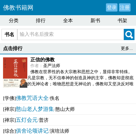
佛教书籍网
登录
注册
分类
排行
全本
新书
书架
书名
点击排行
更多...
正信的佛教
作者：
圣严法师
佛教在世界性的各大宗教和思想之中，显得非常特殊。
凡是宗教，无不信奉神的创造及神的主宰，佛教却是彻底
的无神论者；唯物思想是无神论的，佛教却又坚决反对唯
物论的谬误。佛教似宗教而又非宗教，类哲学而又非哲...
佛教咒语大全
[学佛]
/
佚名
憨山老人梦游集
[禅宗]
/
憨山大师
五灯会元
[禅宗]
/
普济
俱舍论颂讲记
[综合]
/
演培法师