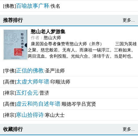
百喻故事广释
[佛教]
/
佚名
推荐排行
更多...
憨山老人梦游集
作者：
憨山大师
康居国会尊者像赞寄憨山大师（并序） 三国为英雄
之聚。慈悲般若。无有人。而康祖一锡浮江。三称如来。
两目流血。舍利投瓶。光灿六合。泽绵千古。当是时也。
吴之君臣。莫不为之动心变色。即事征理。知有佛而不...
正信的佛教
[学佛]
/
圣严法师
太虚大师年谱
[高僧]
/
印顺法师
五灯会元
[禅宗]
/
普济
虚云和尚自述年谱
[高僧]
/
顺德岑学吕宽贤
寒山拾得诗
[禅宗]
/
寒山大士
收藏排行
更多...