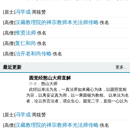
法体。此有多称，亦名大圆满觉，亦名妙觉明心，...
冯学成
[居士]
/
周筱赟
汉藏教理院的禅宗教师本光法师传略
[高僧]
/
佚名
惟贤法师
[高僧]
/
佚名
复仁和尚
[高僧]
/
佚名
冶开老和尚传略
[高僧]
/
佚名
最近更新
更多...
圆觉经憨山大师直解
作者：
憨山大师
此经以单法为名，一真法界如来藏心为体，以圆照觉相
为宗，以离妄证真为用，以一乘圆顿为教相。 以单法为名
者，论云所言法者，谓众生心。圆觉二字，直指一心以为
法体。此有多称，亦名大圆满觉，亦名妙觉明心，...
冯学成
[居士]
/
周筱赟
汉藏教理院的禅宗教师本光法师传略
[高僧]
/
佚名