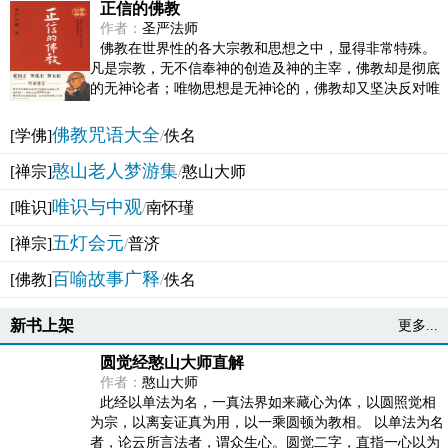
正信的佛教
作者：
圣严法师
佛教在世界性的各大宗教和思想之中，显得非常特殊。
凡是宗教，无不信奉神的创造及神的主宰，佛教却是彻底
的无神论者；唯物思想是无神论的，佛教却又坚决反对唯
物论的谬误。佛教似宗教而又非宗教，类哲学而又非哲...
佛教咒语大全
[学佛]
/
佚名
憨山老人梦游集
[禅宗]
/
憨山大师
唯识与中观
[唯识]
/
南怀瑾
五灯会元
[禅宗]
/
普济
百喻故事广释
[佛教]
/
佚名
新书上架
更多...
圆觉经憨山大师直解
作者：
憨山大师
此经以单法为名，一真法界如来藏心为体，以圆照觉相
为宗，以离妄证真为用，以一乘圆顿为教相。 以单法为名
者，论云所言法者，谓众生心。圆觉二字，直指一心以为