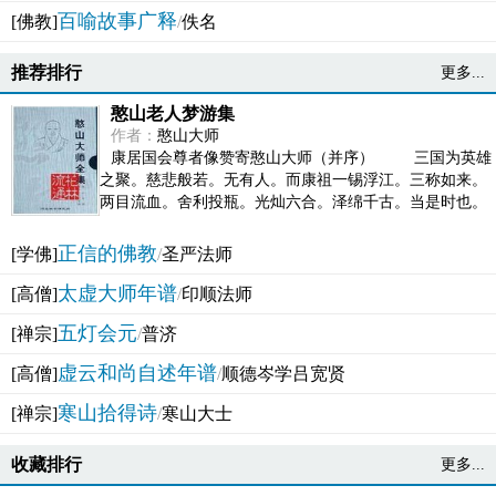
百喻故事广释
[佛教]
/
佚名
推荐排行
更多...
憨山老人梦游集
作者：
憨山大师
康居国会尊者像赞寄憨山大师（并序） 三国为英雄
之聚。慈悲般若。无有人。而康祖一锡浮江。三称如来。
两目流血。舍利投瓶。光灿六合。泽绵千古。当是时也。
吴之君臣。莫不为之动心变色。即事征理。知有佛而不...
正信的佛教
[学佛]
/
圣严法师
太虚大师年谱
[高僧]
/
印顺法师
五灯会元
[禅宗]
/
普济
虚云和尚自述年谱
[高僧]
/
顺德岑学吕宽贤
寒山拾得诗
[禅宗]
/
寒山大士
收藏排行
更多...