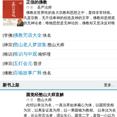
正信的佛教
作者：
圣严法师
佛教在世界性的各大宗教和思想之中，显得非常特殊。
凡是宗教，无不信奉神的创造及神的主宰，佛教却是彻底
的无神论者；唯物思想是无神论的，佛教却又坚决反对唯
物论的谬误。佛教似宗教而又非宗教，类哲学而又非哲...
佛教咒语大全
[学佛]
/
佚名
憨山老人梦游集
[禅宗]
/
憨山大师
唯识与中观
[唯识]
/
南怀瑾
五灯会元
[禅宗]
/
普济
百喻故事广释
[佛教]
/
佚名
新书上架
更多...
圆觉经憨山大师直解
作者：
憨山大师
此经以单法为名，一真法界如来藏心为体，以圆照觉相
为宗，以离妄证真为用，以一乘圆顿为教相。 以单法为名
者，论云所言法者，谓众生心。圆觉二字，直指一心以为