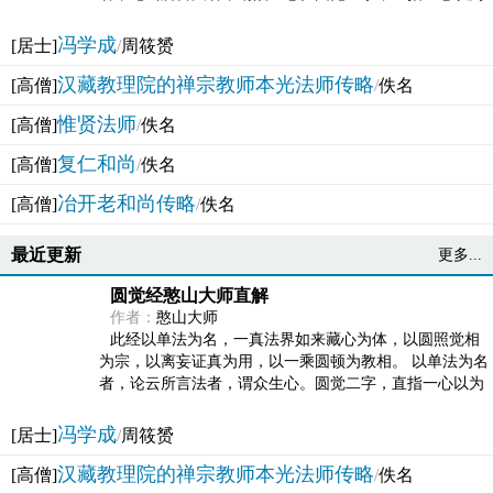
法体。此有多称，亦名大圆满觉，亦名妙觉明心，...
冯学成
[居士]
/
周筱赟
汉藏教理院的禅宗教师本光法师传略
[高僧]
/
佚名
惟贤法师
[高僧]
/
佚名
复仁和尚
[高僧]
/
佚名
冶开老和尚传略
[高僧]
/
佚名
最近更新
更多...
圆觉经憨山大师直解
作者：
憨山大师
此经以单法为名，一真法界如来藏心为体，以圆照觉相
为宗，以离妄证真为用，以一乘圆顿为教相。 以单法为名
者，论云所言法者，谓众生心。圆觉二字，直指一心以为
法体。此有多称，亦名大圆满觉，亦名妙觉明心，...
冯学成
[居士]
/
周筱赟
汉藏教理院的禅宗教师本光法师传略
[高僧]
/
佚名