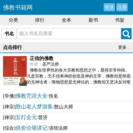
佛教书籍网
登录
注册
分类
排行
全本
新书
书架
书名
点击排行
更多...
正信的佛教
作者：
圣严法师
佛教在世界性的各大宗教和思想之中，显得非常特殊。
凡是宗教，无不信奉神的创造及神的主宰，佛教却是彻底
的无神论者；唯物思想是无神论的，佛教却又坚决反对唯
物论的谬误。佛教似宗教而又非宗教，类哲学而又非哲...
佛教咒语大全
[学佛]
/
佚名
憨山老人梦游集
[禅宗]
/
憨山大师
五灯会元
[禅宗]
/
普济
俱舍论颂讲记
[综合]
/
演培法师