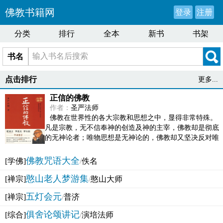
佛教书籍网
登录
注册
分类
排行
全本
新书
书架
书名
点击排行
更多...
正信的佛教
作者：
圣严法师
佛教在世界性的各大宗教和思想之中，显得非常特殊。
凡是宗教，无不信奉神的创造及神的主宰，佛教却是彻底
的无神论者；唯物思想是无神论的，佛教却又坚决反对唯
物论的谬误。佛教似宗教而又非宗教，类哲学而又非哲...
佛教咒语大全
[学佛]
/
佚名
憨山老人梦游集
[禅宗]
/
憨山大师
五灯会元
[禅宗]
/
普济
俱舍论颂讲记
[综合]
/
演培法师