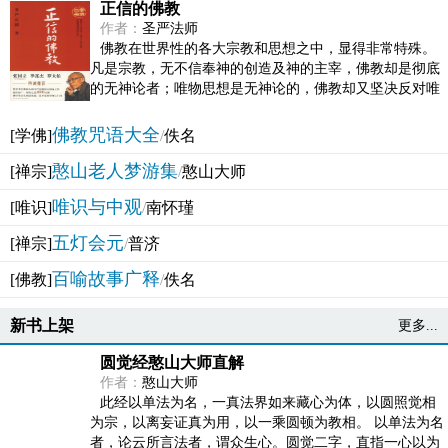
正信的佛教
作者：
圣严法师
佛教在世界性的各大宗教和思想之中，显得非常特殊。
凡是宗教，无不信奉神的创造及神的主宰，佛教却是彻底
的无神论者；唯物思想是无神论的，佛教却又坚决反对唯
物论的谬误。佛教似宗教而又非宗教，类哲学而又非哲...
佛教咒语大全
[学佛]
/
佚名
憨山老人梦游集
[禅宗]
/
憨山大师
唯识与中观
[唯识]
/
南怀瑾
五灯会元
[禅宗]
/
普济
百喻故事广释
[佛教]
/
佚名
新书上架
更多...
圆觉经憨山大师直解
作者：
憨山大师
此经以单法为名，一真法界如来藏心为体，以圆照觉相
为宗，以离妄证真为用，以一乘圆顿为教相。 以单法为名
者，论云所言法者，谓众生心。圆觉二字，直指一心以为