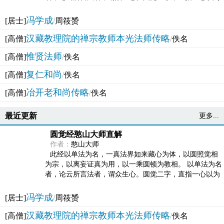
法体。此有多称，亦名大圆满觉，亦名妙觉明心，...
冯学成
[居士]
/
周筱赟
汉藏教理院的禅宗教师本光法师传略
[高僧]
/
佚名
惟贤法师
[高僧]
/
佚名
复仁和尚
[高僧]
/
佚名
冶开老和尚传略
[高僧]
/
佚名
最近更新
更多...
圆觉经憨山大师直解
作者：
憨山大师
此经以单法为名，一真法界如来藏心为体，以圆照觉相
为宗，以离妄证真为用，以一乘圆顿为教相。 以单法为名
者，论云所言法者，谓众生心。圆觉二字，直指一心以为
法体。此有多称，亦名大圆满觉，亦名妙觉明心，...
冯学成
[居士]
/
周筱赟
汉藏教理院的禅宗教师本光法师传略
[高僧]
/
佚名