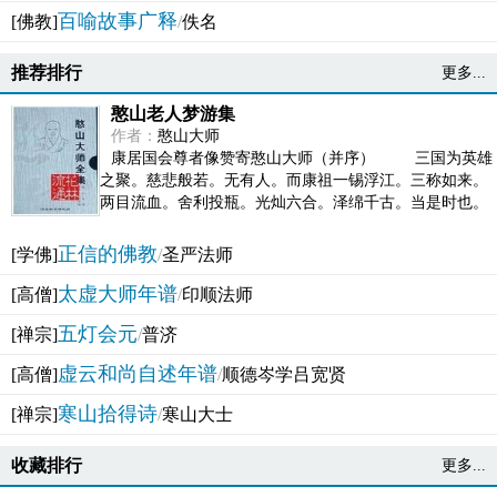
百喻故事广释
[佛教]
/
佚名
推荐排行
更多...
憨山老人梦游集
作者：
憨山大师
康居国会尊者像赞寄憨山大师（并序） 三国为英雄
之聚。慈悲般若。无有人。而康祖一锡浮江。三称如来。
两目流血。舍利投瓶。光灿六合。泽绵千古。当是时也。
吴之君臣。莫不为之动心变色。即事征理。知有佛而不...
正信的佛教
[学佛]
/
圣严法师
太虚大师年谱
[高僧]
/
印顺法师
五灯会元
[禅宗]
/
普济
虚云和尚自述年谱
[高僧]
/
顺德岑学吕宽贤
寒山拾得诗
[禅宗]
/
寒山大士
收藏排行
更多...