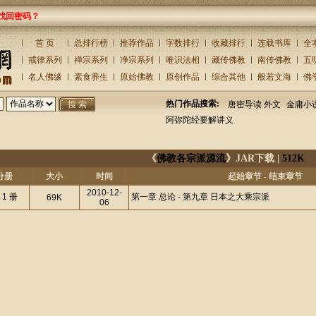
找回密码？
首 页
总排行榜
推荐作品
字数排行
收藏排行
连载书库
全
戒律系列
禅宗系列
净宗系列
唯识法相
藏传佛教
南传佛教
五
名人佛缘
素食养生
原始佛教
原创作品
综合其他
般若文海
佛
热门作品搜索:
唐密导读 外文
金庸小
阿弥陀经要解讲义
《
佛教各宗派源流
》JAR下载 |
512K
分册
大小
时间
起始章节 - 结束章节
2010-12-
 1 册
第一章 总论 - 第九章 日本之大乘宗派
69K
06