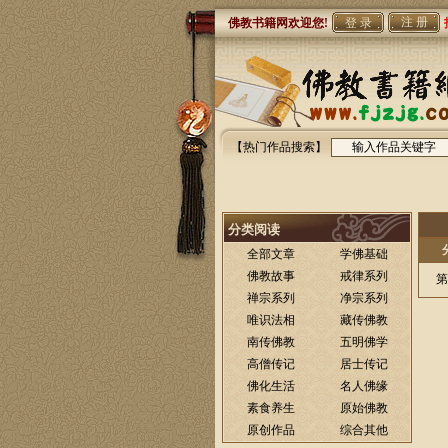
注 册
佛教书籍网欢迎您!
【热门作品搜索】
分类阅读
全部文章
学佛基础
佛教故事
戒律系列
第
禅宗系列
净宗系列
唯识法相
藏传佛教
南传佛教
五明佛学
高僧传记
居士传记
佛化生活
名人佛缘
素食养生
原始佛教
原创作品
综合其他