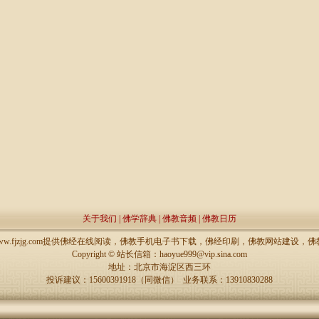
关于我们
|
佛学辞典
|
佛教音频
|
佛教日历
://www.fjzjg.com提供佛经在线阅读，佛教手机电子书下载，佛经印刷，佛教网站建设
Copyright ©
站长信箱：haoyue999@vip.sina.com
地址：北京市海淀区西三环
投诉建议：15600391918（同微信） 业务联系：13910830288