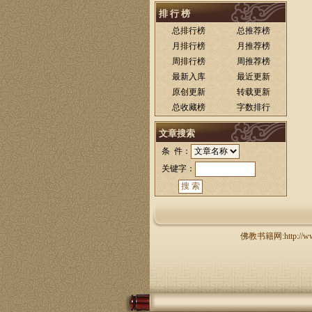
排 行 榜
总排行榜
总推荐榜
月排行榜
月推荐榜
周排行榜
周推荐榜
最新入库
最近更新
原创更新
转载更新
总收藏榜
字数排行
文章搜索
条 件：
关键字：
佛教书籍网:http