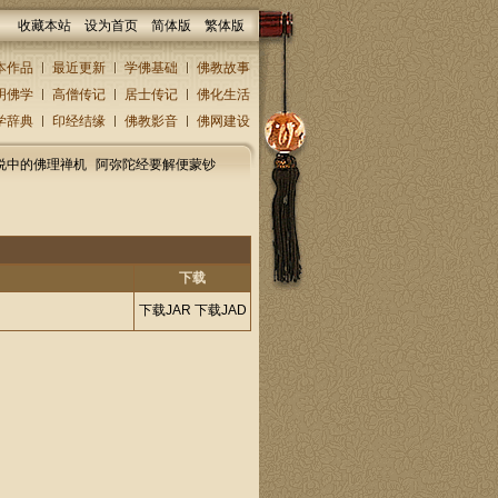
收藏本站
设为首页
简体版
繁体版
本作品
最近更新
学佛基础
佛教故事
明佛学
高僧传记
居士传记
佛化生活
学辞典
印经结缘
佛教影音
佛网建设
说中的佛理禅机
阿弥陀经要解便蒙钞
下载
下载JAR
下载JAD