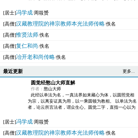
法体。此有多称，亦名大圆满觉，亦名妙觉明心，...
冯学成
[居士]
/
周筱赟
汉藏教理院的禅宗教师本光法师传略
[高僧]
/
佚名
惟贤法师
[高僧]
/
佚名
复仁和尚
[高僧]
/
佚名
冶开老和尚传略
[高僧]
/
佚名
最近更新
更多...
圆觉经憨山大师直解
作者：
憨山大师
此经以单法为名，一真法界如来藏心为体，以圆照觉相
为宗，以离妄证真为用，以一乘圆顿为教相。 以单法为名
者，论云所言法者，谓众生心。圆觉二字，直指一心以为
法体。此有多称，亦名大圆满觉，亦名妙觉明心，...
冯学成
[居士]
/
周筱赟
汉藏教理院的禅宗教师本光法师传略
[高僧]
/
佚名