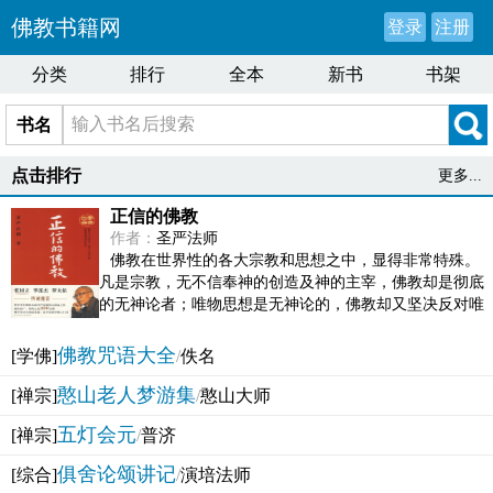
佛教书籍网
登录
注册
分类
排行
全本
新书
书架
书名
点击排行
更多...
正信的佛教
作者：
圣严法师
佛教在世界性的各大宗教和思想之中，显得非常特殊。
凡是宗教，无不信奉神的创造及神的主宰，佛教却是彻底
的无神论者；唯物思想是无神论的，佛教却又坚决反对唯
物论的谬误。佛教似宗教而又非宗教，类哲学而又非哲...
佛教咒语大全
[学佛]
/
佚名
憨山老人梦游集
[禅宗]
/
憨山大师
五灯会元
[禅宗]
/
普济
俱舍论颂讲记
[综合]
/
演培法师