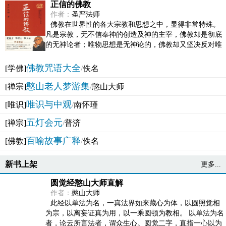
正信的佛教
作者：
圣严法师
佛教在世界性的各大宗教和思想之中，显得非常特殊。
凡是宗教，无不信奉神的创造及神的主宰，佛教却是彻底
的无神论者；唯物思想是无神论的，佛教却又坚决反对唯
物论的谬误。佛教似宗教而又非宗教，类哲学而又非哲...
佛教咒语大全
[学佛]
/
佚名
憨山老人梦游集
[禅宗]
/
憨山大师
唯识与中观
[唯识]
/
南怀瑾
五灯会元
[禅宗]
/
普济
百喻故事广释
[佛教]
/
佚名
新书上架
更多...
圆觉经憨山大师直解
作者：
憨山大师
此经以单法为名，一真法界如来藏心为体，以圆照觉相
为宗，以离妄证真为用，以一乘圆顿为教相。 以单法为名
者，论云所言法者，谓众生心。圆觉二字，直指一心以为