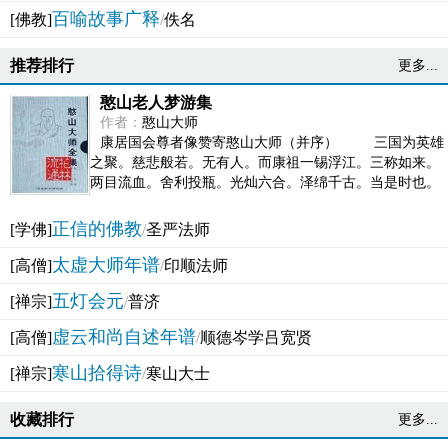
百喻故事广释
[佛教]
/
佚名
推荐排行
更多...
憨山老人梦游集
作者：
憨山大师
康居国会尊者像赞寄憨山大师（并序） 三国为英雄
之聚。慈悲般若。无有人。而康祖一锡浮江。三称如来。
两目流血。舍利投瓶。光灿六合。泽绵千古。当是时也。
吴之君臣。莫不为之动心变色。即事征理。知有佛而不...
正信的佛教
[学佛]
/
圣严法师
太虚大师年谱
[高僧]
/
印顺法师
五灯会元
[禅宗]
/
普济
虚云和尚自述年谱
[高僧]
/
顺德岑学吕宽贤
寒山拾得诗
[禅宗]
/
寒山大士
收藏排行
更多...