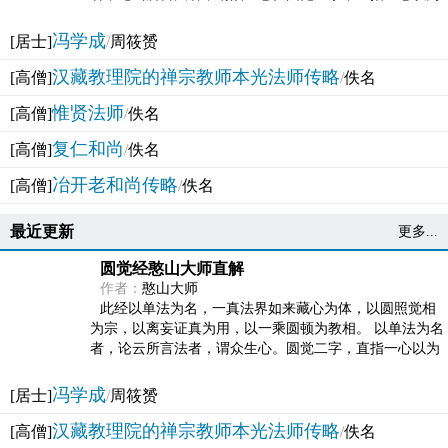
法体。此有多称，亦名大圆满觉，亦名妙觉明心，...
冯学成
[居士]
/
周筱赟
汉藏教理院的禅宗教师本光法师传略
[高僧]
/
佚名
惟贤法师
[高僧]
/
佚名
复仁和尚
[高僧]
/
佚名
冶开老和尚传略
[高僧]
/
佚名
最近更新
更多...
圆觉经憨山大师直解
作者：
憨山大师
此经以单法为名，一真法界如来藏心为体，以圆照觉相
为宗，以离妄证真为用，以一乘圆顿为教相。 以单法为名
者，论云所言法者，谓众生心。圆觉二字，直指一心以为
法体。此有多称，亦名大圆满觉，亦名妙觉明心，...
冯学成
[居士]
/
周筱赟
汉藏教理院的禅宗教师本光法师传略
[高僧]
/
佚名