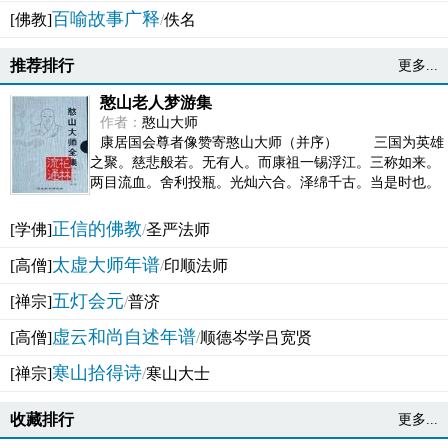
百喻故事广释
[佛教]
/
佚名
推荐排行
更多...
憨山老人梦游集
作者：
憨山大师
康居国会尊者像赞寄憨山大师（并序） 三国为英雄
之聚。慈悲般若。无有人。而康祖一锡浮江。三称如来。
两目流血。舍利投瓶。光灿六合。泽绵千古。当是时也。
吴之君臣。莫不为之动心变色。即事征理。知有佛而不...
正信的佛教
[学佛]
/
圣严法师
太虚大师年谱
[高僧]
/
印顺法师
五灯会元
[禅宗]
/
普济
虚云和尚自述年谱
[高僧]
/
顺德岑学吕宽贤
寒山拾得诗
[禅宗]
/
寒山大士
收藏排行
更多...