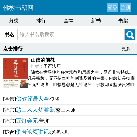
佛教书籍网
登录
注册
分类
排行
全本
新书
书架
书名
点击排行
更多...
正信的佛教
作者：
圣严法师
佛教在世界性的各大宗教和思想之中，显得非常特殊。
凡是宗教，无不信奉神的创造及神的主宰，佛教却是彻底
的无神论者；唯物思想是无神论的，佛教却又坚决反对唯
物论的谬误。佛教似宗教而又非宗教，类哲学而又非哲...
佛教咒语大全
[学佛]
/
佚名
憨山老人梦游集
[禅宗]
/
憨山大师
五灯会元
[禅宗]
/
普济
俱舍论颂讲记
[综合]
/
演培法师