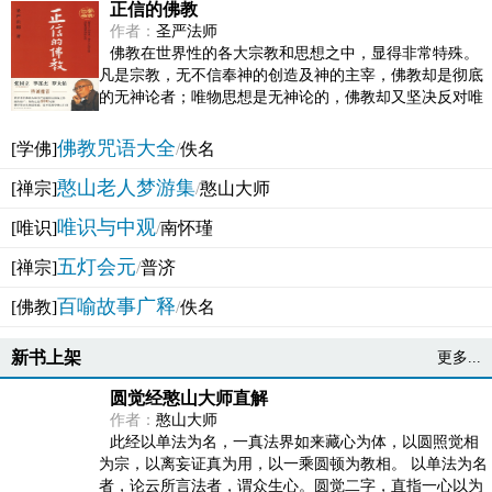
正信的佛教
作者：
圣严法师
佛教在世界性的各大宗教和思想之中，显得非常特殊。
凡是宗教，无不信奉神的创造及神的主宰，佛教却是彻底
的无神论者；唯物思想是无神论的，佛教却又坚决反对唯
物论的谬误。佛教似宗教而又非宗教，类哲学而又非哲...
佛教咒语大全
[学佛]
/
佚名
憨山老人梦游集
[禅宗]
/
憨山大师
唯识与中观
[唯识]
/
南怀瑾
五灯会元
[禅宗]
/
普济
百喻故事广释
[佛教]
/
佚名
新书上架
更多...
圆觉经憨山大师直解
作者：
憨山大师
此经以单法为名，一真法界如来藏心为体，以圆照觉相
为宗，以离妄证真为用，以一乘圆顿为教相。 以单法为名
者，论云所言法者，谓众生心。圆觉二字，直指一心以为