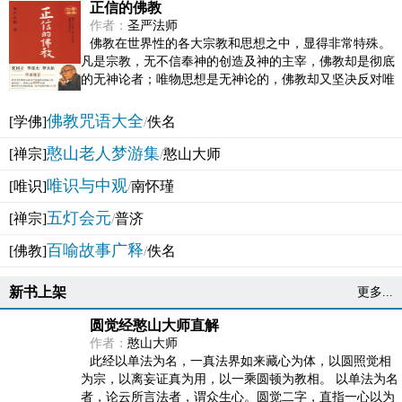
正信的佛教
作者：
圣严法师
佛教在世界性的各大宗教和思想之中，显得非常特殊。
凡是宗教，无不信奉神的创造及神的主宰，佛教却是彻底
的无神论者；唯物思想是无神论的，佛教却又坚决反对唯
物论的谬误。佛教似宗教而又非宗教，类哲学而又非哲...
佛教咒语大全
[学佛]
/
佚名
憨山老人梦游集
[禅宗]
/
憨山大师
唯识与中观
[唯识]
/
南怀瑾
五灯会元
[禅宗]
/
普济
百喻故事广释
[佛教]
/
佚名
新书上架
更多...
圆觉经憨山大师直解
作者：
憨山大师
此经以单法为名，一真法界如来藏心为体，以圆照觉相
为宗，以离妄证真为用，以一乘圆顿为教相。 以单法为名
者，论云所言法者，谓众生心。圆觉二字，直指一心以为