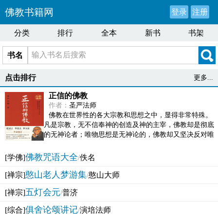
佛教书籍网
登录
注册
分类
排行
全本
新书
书架
书名
点击排行
更多...
正信的佛教
作者：
圣严法师
佛教在世界性的各大宗教和思想之中，显得非常特殊。
凡是宗教，无不信奉神的创造及神的主宰，佛教却是彻底
的无神论者；唯物思想是无神论的，佛教却又坚决反对唯
物论的谬误。佛教似宗教而又非宗教，类哲学而又非哲...
佛教咒语大全
[学佛]
/
佚名
憨山老人梦游集
[禅宗]
/
憨山大师
五灯会元
[禅宗]
/
普济
俱舍论颂讲记
[综合]
/
演培法师