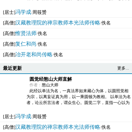
法体。此有多称，亦名大圆满觉，亦名妙觉明心，...
冯学成
[居士]
/
周筱赟
汉藏教理院的禅宗教师本光法师传略
[高僧]
/
佚名
惟贤法师
[高僧]
/
佚名
复仁和尚
[高僧]
/
佚名
冶开老和尚传略
[高僧]
/
佚名
最近更新
更多...
圆觉经憨山大师直解
作者：
憨山大师
此经以单法为名，一真法界如来藏心为体，以圆照觉相
为宗，以离妄证真为用，以一乘圆顿为教相。 以单法为名
者，论云所言法者，谓众生心。圆觉二字，直指一心以为
法体。此有多称，亦名大圆满觉，亦名妙觉明心，...
冯学成
[居士]
/
周筱赟
汉藏教理院的禅宗教师本光法师传略
[高僧]
/
佚名