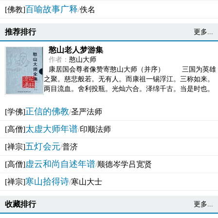
百喻故事广释
[佛教]
/
佚名
推荐排行
更多...
憨山老人梦游集
作者：
憨山大师
康居国会尊者像赞寄憨山大师（并序） 三国为英雄
之聚。慈悲般若。无有人。而康祖一锡浮江。三称如来。
两目流血。舍利投瓶。光灿六合。泽绵千古。当是时也。
吴之君臣。莫不为之动心变色。即事征理。知有佛而不...
正信的佛教
[学佛]
/
圣严法师
太虚大师年谱
[高僧]
/
印顺法师
五灯会元
[禅宗]
/
普济
虚云和尚自述年谱
[高僧]
/
顺德岑学吕宽贤
寒山拾得诗
[禅宗]
/
寒山大士
收藏排行
更多...