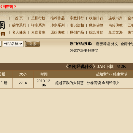
找回密码？
首 页
总排行榜
推荐作品
字数排行
收藏排行
连载书库
全
戒律系列
禅宗系列
净宗系列
唯识法相
藏传佛教
南传佛教
五
名人佛缘
素食养生
原始佛教
原创作品
综合其他
般若文海
佛
热门作品搜索:
唐密导读 外文
金庸小
阿弥陀经要解讲义
《
金刚经说什么
》JAR下载 |
512K
分册
大小
时间
起始章节 - 结束章节
2010-12-
 1 册
超越宗教的大智慧 - 分卷阅读 金刚经原文
271K
06