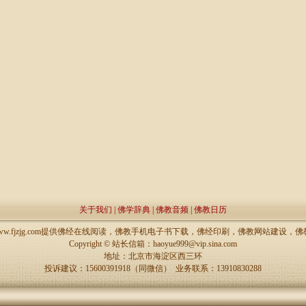
关于我们
|
佛学辞典
|
佛教音频
|
佛教日历
://www.fjzjg.com提供佛经在线阅读，佛教手机电子书下载，佛经印刷，佛教网站建设
Copyright ©
站长信箱：haoyue999@vip.sina.com
地址：北京市海淀区西三环
投诉建议：15600391918（同微信） 业务联系：13910830288