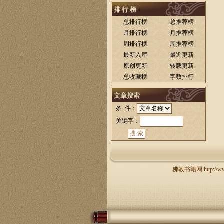
排 行 榜
总排行榜
总推荐榜
月排行榜
月推荐榜
周排行榜
周推荐榜
最新入库
最近更新
原创更新
转载更新
总收藏榜
字数排行
文章搜索
条 件：
关键字：
佛教书籍网:http