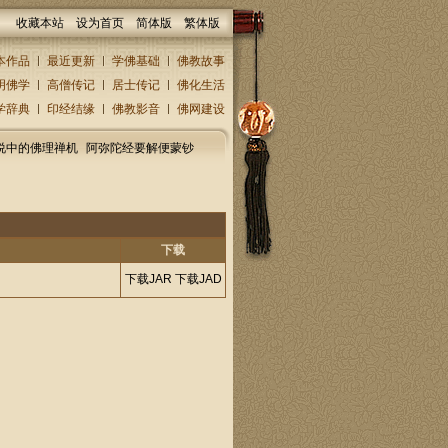
收藏本站
设为首页
简体版
繁体版
本作品
最近更新
学佛基础
佛教故事
明佛学
高僧传记
居士传记
佛化生活
学辞典
印经结缘
佛教影音
佛网建设
说中的佛理禅机
阿弥陀经要解便蒙钞
下载
下载JAR
下载JAD