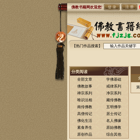
注 册
佛教书籍网欢迎您!
【热门作品搜索】
分类阅读
全部文章
学佛基础
佛教故事
戒律系列
第
禅宗系列
净宗系列
唯识法相
藏传佛教
南传佛教
五明佛学
高僧传记
居士传记
佛化生活
名人佛缘
素食养生
原始佛教
原创作品
综合其他