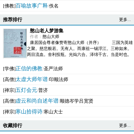
百喻故事广释
[佛教]
/
佚名
推荐排行
更多...
憨山老人梦游集
作者：
憨山大师
康居国会尊者像赞寄憨山大师（并序） 三国为英雄
之聚。慈悲般若。无有人。而康祖一锡浮江。三称如来。
两目流血。舍利投瓶。光灿六合。泽绵千古。当是时也。
吴之君臣。莫不为之动心变色。即事征理。知有佛而不...
正信的佛教
[学佛]
/
圣严法师
太虚大师年谱
[高僧]
/
印顺法师
五灯会元
[禅宗]
/
普济
虚云和尚自述年谱
[高僧]
/
顺德岑学吕宽贤
寒山拾得诗
[禅宗]
/
寒山大士
收藏排行
更多...