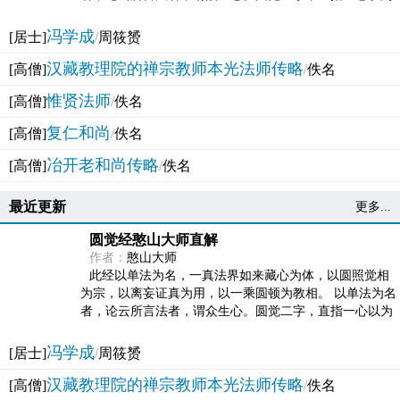
法体。此有多称，亦名大圆满觉，亦名妙觉明心，...
冯学成
[居士]
/
周筱赟
汉藏教理院的禅宗教师本光法师传略
[高僧]
/
佚名
惟贤法师
[高僧]
/
佚名
复仁和尚
[高僧]
/
佚名
冶开老和尚传略
[高僧]
/
佚名
最近更新
更多...
圆觉经憨山大师直解
作者：
憨山大师
此经以单法为名，一真法界如来藏心为体，以圆照觉相
为宗，以离妄证真为用，以一乘圆顿为教相。 以单法为名
者，论云所言法者，谓众生心。圆觉二字，直指一心以为
法体。此有多称，亦名大圆满觉，亦名妙觉明心，...
冯学成
[居士]
/
周筱赟
汉藏教理院的禅宗教师本光法师传略
[高僧]
/
佚名