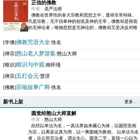
正信的佛教
作者：
圣严法师
佛教在世界性的各大宗教和思想之中，显得非常特殊。
凡是宗教，无不信奉神的创造及神的主宰，佛教却是彻底
的无神论者；唯物思想是无神论的，佛教却又坚决反对唯
物论的谬误。佛教似宗教而又非宗教，类哲学而又非哲...
佛教咒语大全
[学佛]
/
佚名
憨山老人梦游集
[禅宗]
/
憨山大师
唯识与中观
[唯识]
/
南怀瑾
五灯会元
[禅宗]
/
普济
百喻故事广释
[佛教]
/
佚名
新书上架
更多...
圆觉经憨山大师直解
作者：
憨山大师
此经以单法为名，一真法界如来藏心为体，以圆照觉相
为宗，以离妄证真为用，以一乘圆顿为教相。 以单法为名
者，论云所言法者，谓众生心。圆觉二字，直指一心以为