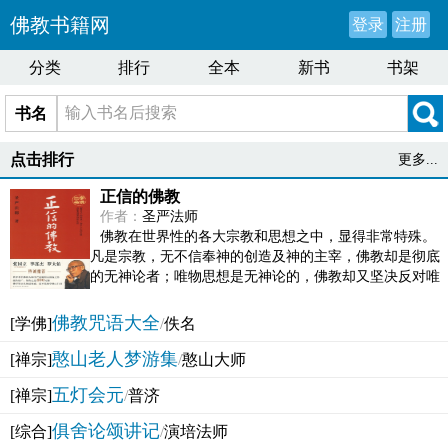
佛教书籍网
登录
注册
分类
排行
全本
新书
书架
书名
点击排行
更多...
正信的佛教
作者：
圣严法师
佛教在世界性的各大宗教和思想之中，显得非常特殊。
凡是宗教，无不信奉神的创造及神的主宰，佛教却是彻底
的无神论者；唯物思想是无神论的，佛教却又坚决反对唯
物论的谬误。佛教似宗教而又非宗教，类哲学而又非哲...
佛教咒语大全
[学佛]
/
佚名
憨山老人梦游集
[禅宗]
/
憨山大师
五灯会元
[禅宗]
/
普济
俱舍论颂讲记
[综合]
/
演培法师