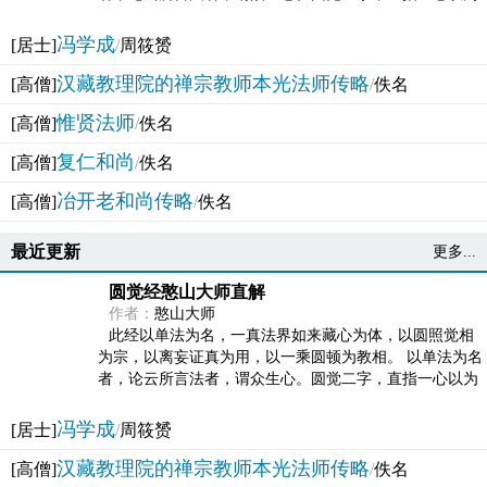
法体。此有多称，亦名大圆满觉，亦名妙觉明心，...
冯学成
[居士]
/
周筱赟
汉藏教理院的禅宗教师本光法师传略
[高僧]
/
佚名
惟贤法师
[高僧]
/
佚名
复仁和尚
[高僧]
/
佚名
冶开老和尚传略
[高僧]
/
佚名
最近更新
更多...
圆觉经憨山大师直解
作者：
憨山大师
此经以单法为名，一真法界如来藏心为体，以圆照觉相
为宗，以离妄证真为用，以一乘圆顿为教相。 以单法为名
者，论云所言法者，谓众生心。圆觉二字，直指一心以为
法体。此有多称，亦名大圆满觉，亦名妙觉明心，...
冯学成
[居士]
/
周筱赟
汉藏教理院的禅宗教师本光法师传略
[高僧]
/
佚名