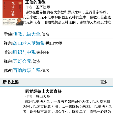
正信的佛教
作者：
圣严法师
佛教在世界性的各大宗教和思想之中，显得非常特殊。
凡是宗教，无不信奉神的创造及神的主宰，佛教却是彻底
的无神论者；唯物思想是无神论的，佛教却又坚决反对唯
物论的谬误。佛教似宗教而又非宗教，类哲学而又非哲...
佛教咒语大全
[学佛]
/
佚名
憨山老人梦游集
[禅宗]
/
憨山大师
唯识与中观
[唯识]
/
南怀瑾
五灯会元
[禅宗]
/
普济
百喻故事广释
[佛教]
/
佚名
新书上架
更多...
圆觉经憨山大师直解
作者：
憨山大师
此经以单法为名，一真法界如来藏心为体，以圆照觉相
为宗，以离妄证真为用，以一乘圆顿为教相。 以单法为名
者，论云所言法者，谓众生心。圆觉二字，直指一心以为