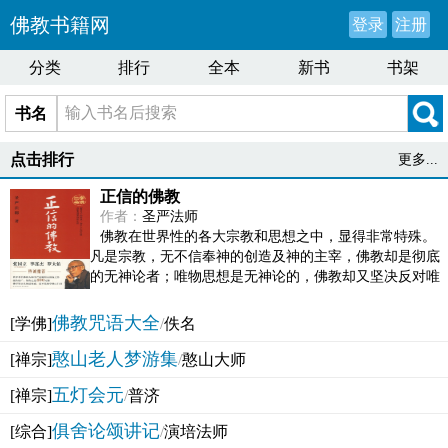
佛教书籍网
登录
注册
分类
排行
全本
新书
书架
书名
点击排行
更多...
正信的佛教
作者：
圣严法师
佛教在世界性的各大宗教和思想之中，显得非常特殊。
凡是宗教，无不信奉神的创造及神的主宰，佛教却是彻底
的无神论者；唯物思想是无神论的，佛教却又坚决反对唯
物论的谬误。佛教似宗教而又非宗教，类哲学而又非哲...
佛教咒语大全
[学佛]
/
佚名
憨山老人梦游集
[禅宗]
/
憨山大师
五灯会元
[禅宗]
/
普济
俱舍论颂讲记
[综合]
/
演培法师