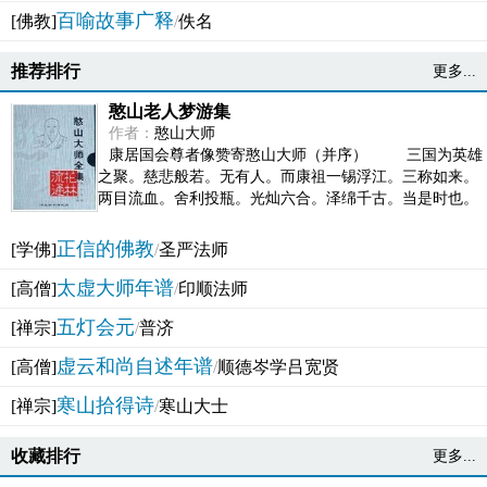
百喻故事广释
[佛教]
/
佚名
推荐排行
更多...
憨山老人梦游集
作者：
憨山大师
康居国会尊者像赞寄憨山大师（并序） 三国为英雄
之聚。慈悲般若。无有人。而康祖一锡浮江。三称如来。
两目流血。舍利投瓶。光灿六合。泽绵千古。当是时也。
吴之君臣。莫不为之动心变色。即事征理。知有佛而不...
正信的佛教
[学佛]
/
圣严法师
太虚大师年谱
[高僧]
/
印顺法师
五灯会元
[禅宗]
/
普济
虚云和尚自述年谱
[高僧]
/
顺德岑学吕宽贤
寒山拾得诗
[禅宗]
/
寒山大士
收藏排行
更多...