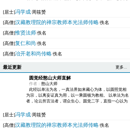
法体。此有多称，亦名大圆满觉，亦名妙觉明心，...
冯学成
[居士]
/
周筱赟
汉藏教理院的禅宗教师本光法师传略
[高僧]
/
佚名
惟贤法师
[高僧]
/
佚名
复仁和尚
[高僧]
/
佚名
冶开老和尚传略
[高僧]
/
佚名
最近更新
更多...
圆觉经憨山大师直解
作者：
憨山大师
此经以单法为名，一真法界如来藏心为体，以圆照觉相
为宗，以离妄证真为用，以一乘圆顿为教相。 以单法为名
者，论云所言法者，谓众生心。圆觉二字，直指一心以为
法体。此有多称，亦名大圆满觉，亦名妙觉明心，...
冯学成
[居士]
/
周筱赟
汉藏教理院的禅宗教师本光法师传略
[高僧]
/
佚名