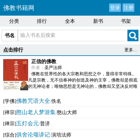
佛教书籍网
登录
注册
分类
排行
全本
新书
书架
书名
点击排行
更多...
正信的佛教
作者：
圣严法师
佛教在世界性的各大宗教和思想之中，显得非常特殊。
凡是宗教，无不信奉神的创造及神的主宰，佛教却是彻底
的无神论者；唯物思想是无神论的，佛教却又坚决反对唯
物论的谬误。佛教似宗教而又非宗教，类哲学而又非哲...
佛教咒语大全
[学佛]
/
佚名
憨山老人梦游集
[禅宗]
/
憨山大师
五灯会元
[禅宗]
/
普济
俱舍论颂讲记
[综合]
/
演培法师