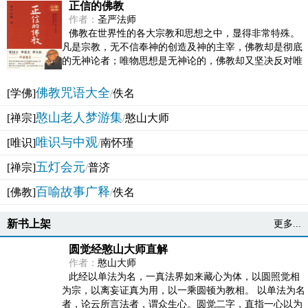
正信的佛教
作者：
圣严法师
佛教在世界性的各大宗教和思想之中，显得非常特殊。
凡是宗教，无不信奉神的创造及神的主宰，佛教却是彻底
的无神论者；唯物思想是无神论的，佛教却又坚决反对唯
物论的谬误。佛教似宗教而又非宗教，类哲学而又非哲...
佛教咒语大全
[学佛]
/
佚名
憨山老人梦游集
[禅宗]
/
憨山大师
唯识与中观
[唯识]
/
南怀瑾
五灯会元
[禅宗]
/
普济
百喻故事广释
[佛教]
/
佚名
新书上架
更多...
圆觉经憨山大师直解
作者：
憨山大师
此经以单法为名，一真法界如来藏心为体，以圆照觉相
为宗，以离妄证真为用，以一乘圆顿为教相。 以单法为名
者，论云所言法者，谓众生心。圆觉二字，直指一心以为