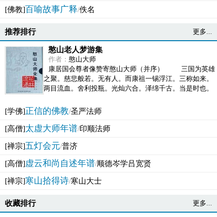
百喻故事广释
[佛教]
/
佚名
推荐排行
更多...
憨山老人梦游集
作者：
憨山大师
康居国会尊者像赞寄憨山大师（并序） 三国为英雄
之聚。慈悲般若。无有人。而康祖一锡浮江。三称如来。
两目流血。舍利投瓶。光灿六合。泽绵千古。当是时也。
吴之君臣。莫不为之动心变色。即事征理。知有佛而不...
正信的佛教
[学佛]
/
圣严法师
太虚大师年谱
[高僧]
/
印顺法师
五灯会元
[禅宗]
/
普济
虚云和尚自述年谱
[高僧]
/
顺德岑学吕宽贤
寒山拾得诗
[禅宗]
/
寒山大士
收藏排行
更多...