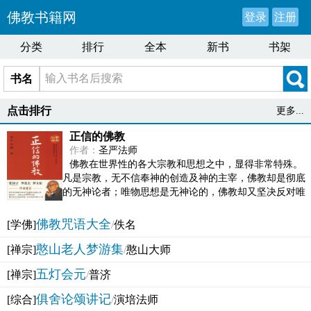
佛教书籍网
登录
注册
分类
排行
全本
新书
书架
书名
点击排行
更多...
正信的佛教
作者：
圣严法师
佛教在世界性的各大宗教和思想之中，显得非常特殊。
凡是宗教，无不信奉神的创造及神的主宰，佛教却是彻底
的无神论者；唯物思想是无神论的，佛教却又坚决反对唯
物论的谬误。佛教似宗教而又非宗教，类哲学而又非哲...
佛教咒语大全
[学佛]
/
佚名
憨山老人梦游集
[禅宗]
/
憨山大师
五灯会元
[禅宗]
/
普济
俱舍论颂讲记
[综合]
/
演培法师