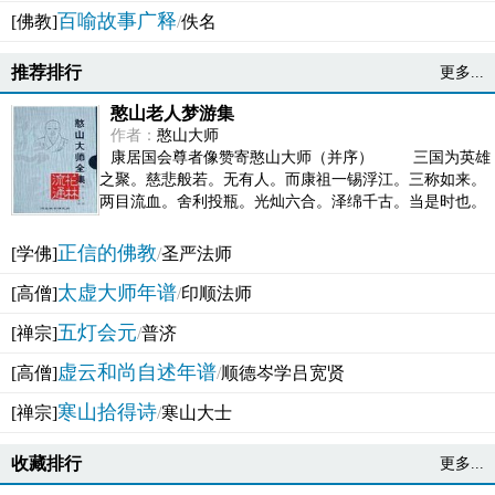
百喻故事广释
[佛教]
/
佚名
推荐排行
更多...
憨山老人梦游集
作者：
憨山大师
康居国会尊者像赞寄憨山大师（并序） 三国为英雄
之聚。慈悲般若。无有人。而康祖一锡浮江。三称如来。
两目流血。舍利投瓶。光灿六合。泽绵千古。当是时也。
吴之君臣。莫不为之动心变色。即事征理。知有佛而不...
正信的佛教
[学佛]
/
圣严法师
太虚大师年谱
[高僧]
/
印顺法师
五灯会元
[禅宗]
/
普济
虚云和尚自述年谱
[高僧]
/
顺德岑学吕宽贤
寒山拾得诗
[禅宗]
/
寒山大士
收藏排行
更多...