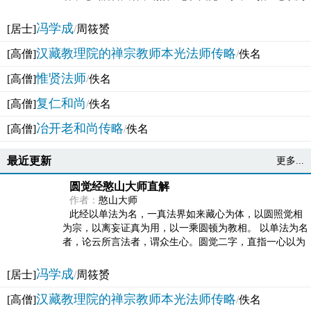
法体。此有多称，亦名大圆满觉，亦名妙觉明心，...
冯学成
[居士]
/
周筱赟
汉藏教理院的禅宗教师本光法师传略
[高僧]
/
佚名
惟贤法师
[高僧]
/
佚名
复仁和尚
[高僧]
/
佚名
冶开老和尚传略
[高僧]
/
佚名
最近更新
更多...
圆觉经憨山大师直解
作者：
憨山大师
此经以单法为名，一真法界如来藏心为体，以圆照觉相
为宗，以离妄证真为用，以一乘圆顿为教相。 以单法为名
者，论云所言法者，谓众生心。圆觉二字，直指一心以为
法体。此有多称，亦名大圆满觉，亦名妙觉明心，...
冯学成
[居士]
/
周筱赟
汉藏教理院的禅宗教师本光法师传略
[高僧]
/
佚名