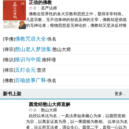
正信的佛教
作者：
圣严法师
佛教在世界性的各大宗教和思想之中，显得非常特殊。
凡是宗教，无不信奉神的创造及神的主宰，佛教却是彻底
的无神论者；唯物思想是无神论的，佛教却又坚决反对唯
物论的谬误。佛教似宗教而又非宗教，类哲学而又非哲...
佛教咒语大全
[学佛]
/
佚名
憨山老人梦游集
[禅宗]
/
憨山大师
唯识与中观
[唯识]
/
南怀瑾
五灯会元
[禅宗]
/
普济
百喻故事广释
[佛教]
/
佚名
新书上架
更多...
圆觉经憨山大师直解
作者：
憨山大师
此经以单法为名，一真法界如来藏心为体，以圆照觉相
为宗，以离妄证真为用，以一乘圆顿为教相。 以单法为名
者，论云所言法者，谓众生心。圆觉二字，直指一心以为