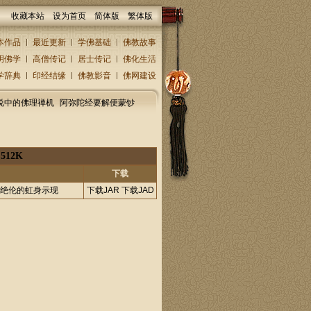
收藏本站
设为首页
简体版
繁体版
本作品
最近更新
学佛基础
佛教故事
明佛学
高僧传记
居士传记
佛化生活
学辞典
印经结缘
佛教影音
佛网建设
说中的佛理禅机
阿弥陀经要解便蒙钞
|
512K
下载
类绝伦的虹身示现
下载JAR
下载JAD