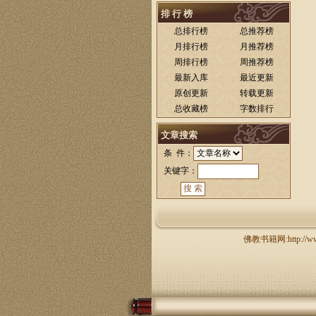
排 行 榜
总排行榜
总推荐榜
月排行榜
月推荐榜
周排行榜
周推荐榜
最新入库
最近更新
原创更新
转载更新
总收藏榜
字数排行
文章搜索
条 件：
关键字：
佛教书籍网:http