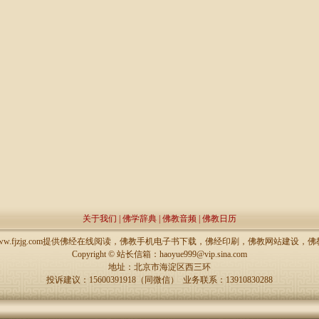
关于我们
|
佛学辞典
|
佛教音频
|
佛教日历
://www.fjzjg.com提供佛经在线阅读，佛教手机电子书下载，佛经印刷，佛教网站建设
Copyright ©
站长信箱：haoyue999@vip.sina.com
地址：北京市海淀区西三环
投诉建议：15600391918（同微信） 业务联系：13910830288