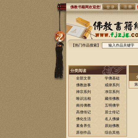
注 册
佛教书籍网欢迎您!
【热门作品搜索】
分类阅读
全部文章
学佛基础
第
佛教故事
戒律系列
禅宗系列
净宗系列
唯识法相
藏传佛教
南传佛教
五明佛学
高僧传记
居士传记
佛化生活
名人佛缘
素食养生
原始佛教
原创作品
综合其他