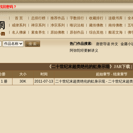
找回密码？
首 页
总排行榜
推荐作品
字数排行
收藏排行
连载书库
全
戒律系列
禅宗系列
净宗系列
唯识法相
藏传佛教
南传佛教
五
名人佛缘
素食养生
原始佛教
原创作品
综合其他
般若文海
佛
热门作品搜索:
唐密导读 外文
金庸小
阿弥陀经要解讲义
《
二十世纪末超类绝伦的虹身示现
》JAR下载 
分册
大小
时间
起始章节 - 结束章节
 1 册
30K
2011-07-13
二十世纪末超类绝伦的虹身示现 - 二十世纪末超