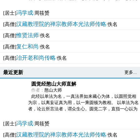
法体。此有多称，亦名大圆满觉，亦名妙觉明心，...
冯学成
[居士]
/
周筱赟
汉藏教理院的禅宗教师本光法师传略
[高僧]
/
佚名
惟贤法师
[高僧]
/
佚名
复仁和尚
[高僧]
/
佚名
冶开老和尚传略
[高僧]
/
佚名
最近更新
更多...
圆觉经憨山大师直解
作者：
憨山大师
此经以单法为名，一真法界如来藏心为体，以圆照觉相
为宗，以离妄证真为用，以一乘圆顿为教相。 以单法为名
者，论云所言法者，谓众生心。圆觉二字，直指一心以为
法体。此有多称，亦名大圆满觉，亦名妙觉明心，...
冯学成
[居士]
/
周筱赟
汉藏教理院的禅宗教师本光法师传略
[高僧]
/
佚名