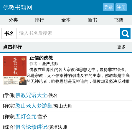
佛教书籍网
登录
注册
分类
排行
全本
新书
书架
书名
点击排行
更多...
正信的佛教
作者：
圣严法师
佛教在世界性的各大宗教和思想之中，显得非常特殊。
凡是宗教，无不信奉神的创造及神的主宰，佛教却是彻底
的无神论者；唯物思想是无神论的，佛教却又坚决反对唯
物论的谬误。佛教似宗教而又非宗教，类哲学而又非哲...
佛教咒语大全
[学佛]
/
佚名
憨山老人梦游集
[禅宗]
/
憨山大师
五灯会元
[禅宗]
/
普济
俱舍论颂讲记
[综合]
/
演培法师