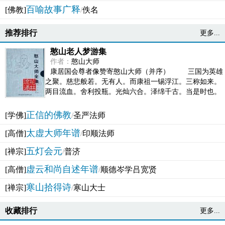
百喻故事广释
[佛教]
/
佚名
推荐排行
更多...
憨山老人梦游集
作者：
憨山大师
康居国会尊者像赞寄憨山大师（并序） 三国为英雄
之聚。慈悲般若。无有人。而康祖一锡浮江。三称如来。
两目流血。舍利投瓶。光灿六合。泽绵千古。当是时也。
吴之君臣。莫不为之动心变色。即事征理。知有佛而不...
正信的佛教
[学佛]
/
圣严法师
太虚大师年谱
[高僧]
/
印顺法师
五灯会元
[禅宗]
/
普济
虚云和尚自述年谱
[高僧]
/
顺德岑学吕宽贤
寒山拾得诗
[禅宗]
/
寒山大士
收藏排行
更多...