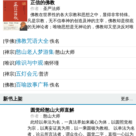
正信的佛教
作者：
圣严法师
佛教在世界性的各大宗教和思想之中，显得非常特殊。
凡是宗教，无不信奉神的创造及神的主宰，佛教却是彻底
的无神论者；唯物思想是无神论的，佛教却又坚决反对唯
物论的谬误。佛教似宗教而又非宗教，类哲学而又非哲...
佛教咒语大全
[学佛]
/
佚名
憨山老人梦游集
[禅宗]
/
憨山大师
唯识与中观
[唯识]
/
南怀瑾
五灯会元
[禅宗]
/
普济
百喻故事广释
[佛教]
/
佚名
新书上架
更多...
圆觉经憨山大师直解
作者：
憨山大师
此经以单法为名，一真法界如来藏心为体，以圆照觉相
为宗，以离妄证真为用，以一乘圆顿为教相。 以单法为名
者，论云所言法者，谓众生心。圆觉二字，直指一心以为