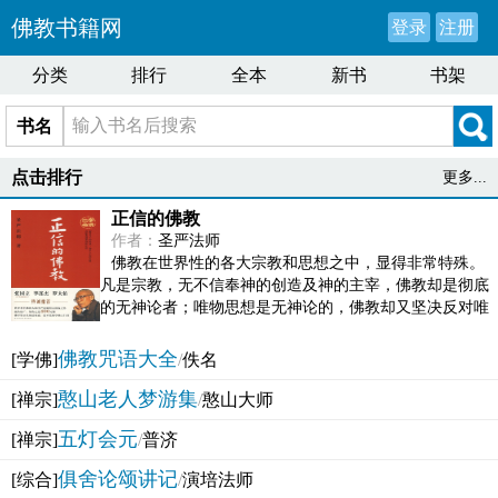
佛教书籍网
登录
注册
分类
排行
全本
新书
书架
书名
点击排行
更多...
正信的佛教
作者：
圣严法师
佛教在世界性的各大宗教和思想之中，显得非常特殊。
凡是宗教，无不信奉神的创造及神的主宰，佛教却是彻底
的无神论者；唯物思想是无神论的，佛教却又坚决反对唯
物论的谬误。佛教似宗教而又非宗教，类哲学而又非哲...
佛教咒语大全
[学佛]
/
佚名
憨山老人梦游集
[禅宗]
/
憨山大师
五灯会元
[禅宗]
/
普济
俱舍论颂讲记
[综合]
/
演培法师