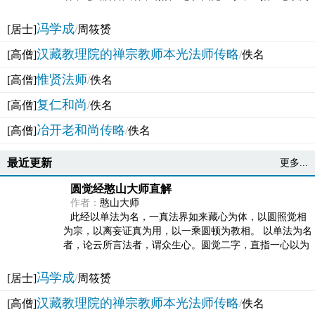
法体。此有多称，亦名大圆满觉，亦名妙觉明心，...
冯学成
[居士]
/
周筱赟
汉藏教理院的禅宗教师本光法师传略
[高僧]
/
佚名
惟贤法师
[高僧]
/
佚名
复仁和尚
[高僧]
/
佚名
冶开老和尚传略
[高僧]
/
佚名
最近更新
更多...
圆觉经憨山大师直解
作者：
憨山大师
此经以单法为名，一真法界如来藏心为体，以圆照觉相
为宗，以离妄证真为用，以一乘圆顿为教相。 以单法为名
者，论云所言法者，谓众生心。圆觉二字，直指一心以为
法体。此有多称，亦名大圆满觉，亦名妙觉明心，...
冯学成
[居士]
/
周筱赟
汉藏教理院的禅宗教师本光法师传略
[高僧]
/
佚名