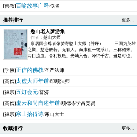
百喻故事广释
[佛教]
/
佚名
推荐排行
更多...
憨山老人梦游集
作者：
憨山大师
康居国会尊者像赞寄憨山大师（并序） 三国为英雄
之聚。慈悲般若。无有人。而康祖一锡浮江。三称如来。
两目流血。舍利投瓶。光灿六合。泽绵千古。当是时也。
吴之君臣。莫不为之动心变色。即事征理。知有佛而不...
正信的佛教
[学佛]
/
圣严法师
太虚大师年谱
[高僧]
/
印顺法师
五灯会元
[禅宗]
/
普济
虚云和尚自述年谱
[高僧]
/
顺德岑学吕宽贤
寒山拾得诗
[禅宗]
/
寒山大士
收藏排行
更多...