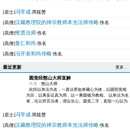
法体。此有多称，亦名大圆满觉，亦名妙觉明心，...
冯学成
[居士]
/
周筱赟
汉藏教理院的禅宗教师本光法师传略
[高僧]
/
佚名
惟贤法师
[高僧]
/
佚名
复仁和尚
[高僧]
/
佚名
冶开老和尚传略
[高僧]
/
佚名
最近更新
更多...
圆觉经憨山大师直解
作者：
憨山大师
此经以单法为名，一真法界如来藏心为体，以圆照觉相
为宗，以离妄证真为用，以一乘圆顿为教相。 以单法为名
者，论云所言法者，谓众生心。圆觉二字，直指一心以为
法体。此有多称，亦名大圆满觉，亦名妙觉明心，...
冯学成
[居士]
/
周筱赟
汉藏教理院的禅宗教师本光法师传略
[高僧]
/
佚名