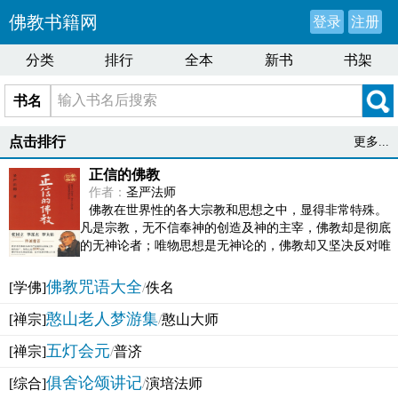
佛教书籍网
登录
注册
分类
排行
全本
新书
书架
书名
点击排行
更多...
正信的佛教
作者：
圣严法师
佛教在世界性的各大宗教和思想之中，显得非常特殊。
凡是宗教，无不信奉神的创造及神的主宰，佛教却是彻底
的无神论者；唯物思想是无神论的，佛教却又坚决反对唯
物论的谬误。佛教似宗教而又非宗教，类哲学而又非哲...
佛教咒语大全
[学佛]
/
佚名
憨山老人梦游集
[禅宗]
/
憨山大师
五灯会元
[禅宗]
/
普济
俱舍论颂讲记
[综合]
/
演培法师