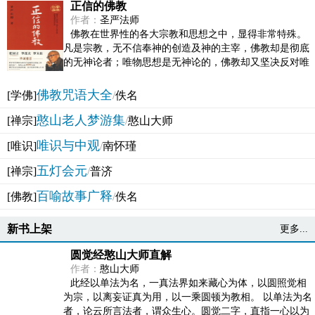
正信的佛教
作者：
圣严法师
佛教在世界性的各大宗教和思想之中，显得非常特殊。
凡是宗教，无不信奉神的创造及神的主宰，佛教却是彻底
的无神论者；唯物思想是无神论的，佛教却又坚决反对唯
物论的谬误。佛教似宗教而又非宗教，类哲学而又非哲...
佛教咒语大全
[学佛]
/
佚名
憨山老人梦游集
[禅宗]
/
憨山大师
唯识与中观
[唯识]
/
南怀瑾
五灯会元
[禅宗]
/
普济
百喻故事广释
[佛教]
/
佚名
新书上架
更多...
圆觉经憨山大师直解
作者：
憨山大师
此经以单法为名，一真法界如来藏心为体，以圆照觉相
为宗，以离妄证真为用，以一乘圆顿为教相。 以单法为名
者，论云所言法者，谓众生心。圆觉二字，直指一心以为