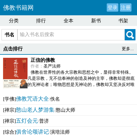
佛教书籍网
登录
注册
分类
排行
全本
新书
书架
书名
点击排行
更多...
正信的佛教
作者：
圣严法师
佛教在世界性的各大宗教和思想之中，显得非常特殊。
凡是宗教，无不信奉神的创造及神的主宰，佛教却是彻底
的无神论者；唯物思想是无神论的，佛教却又坚决反对唯
物论的谬误。佛教似宗教而又非宗教，类哲学而又非哲...
佛教咒语大全
[学佛]
/
佚名
憨山老人梦游集
[禅宗]
/
憨山大师
五灯会元
[禅宗]
/
普济
俱舍论颂讲记
[综合]
/
演培法师