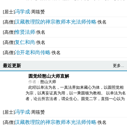
法体。此有多称，亦名大圆满觉，亦名妙觉明心，...
冯学成
[居士]
/
周筱赟
汉藏教理院的禅宗教师本光法师传略
[高僧]
/
佚名
惟贤法师
[高僧]
/
佚名
复仁和尚
[高僧]
/
佚名
冶开老和尚传略
[高僧]
/
佚名
最近更新
更多...
圆觉经憨山大师直解
作者：
憨山大师
此经以单法为名，一真法界如来藏心为体，以圆照觉相
为宗，以离妄证真为用，以一乘圆顿为教相。 以单法为名
者，论云所言法者，谓众生心。圆觉二字，直指一心以为
法体。此有多称，亦名大圆满觉，亦名妙觉明心，...
冯学成
[居士]
/
周筱赟
汉藏教理院的禅宗教师本光法师传略
[高僧]
/
佚名