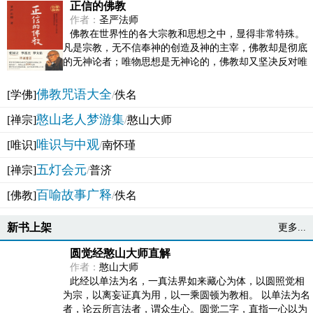
正信的佛教
作者：
圣严法师
佛教在世界性的各大宗教和思想之中，显得非常特殊。
凡是宗教，无不信奉神的创造及神的主宰，佛教却是彻底
的无神论者；唯物思想是无神论的，佛教却又坚决反对唯
物论的谬误。佛教似宗教而又非宗教，类哲学而又非哲...
佛教咒语大全
[学佛]
/
佚名
憨山老人梦游集
[禅宗]
/
憨山大师
唯识与中观
[唯识]
/
南怀瑾
五灯会元
[禅宗]
/
普济
百喻故事广释
[佛教]
/
佚名
新书上架
更多...
圆觉经憨山大师直解
作者：
憨山大师
此经以单法为名，一真法界如来藏心为体，以圆照觉相
为宗，以离妄证真为用，以一乘圆顿为教相。 以单法为名
者，论云所言法者，谓众生心。圆觉二字，直指一心以为