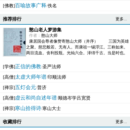
百喻故事广释
[佛教]
/
佚名
推荐排行
更多...
憨山老人梦游集
作者：
憨山大师
康居国会尊者像赞寄憨山大师（并序） 三国为英雄
之聚。慈悲般若。无有人。而康祖一锡浮江。三称如来。
两目流血。舍利投瓶。光灿六合。泽绵千古。当是时也。
吴之君臣。莫不为之动心变色。即事征理。知有佛而不...
正信的佛教
[学佛]
/
圣严法师
太虚大师年谱
[高僧]
/
印顺法师
五灯会元
[禅宗]
/
普济
虚云和尚自述年谱
[高僧]
/
顺德岑学吕宽贤
寒山拾得诗
[禅宗]
/
寒山大士
收藏排行
更多...