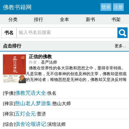
佛教书籍网
登录
注册
分类
排行
全本
新书
书架
书名
点击排行
更多...
正信的佛教
作者：
圣严法师
佛教在世界性的各大宗教和思想之中，显得非常特殊。
凡是宗教，无不信奉神的创造及神的主宰，佛教却是彻底
的无神论者；唯物思想是无神论的，佛教却又坚决反对唯
物论的谬误。佛教似宗教而又非宗教，类哲学而又非哲...
佛教咒语大全
[学佛]
/
佚名
憨山老人梦游集
[禅宗]
/
憨山大师
五灯会元
[禅宗]
/
普济
俱舍论颂讲记
[综合]
/
演培法师