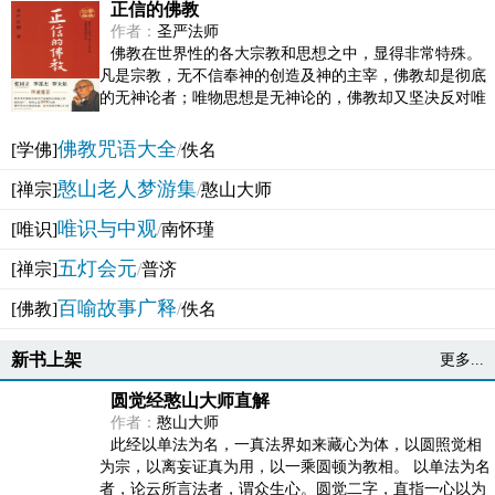
正信的佛教
作者：
圣严法师
佛教在世界性的各大宗教和思想之中，显得非常特殊。
凡是宗教，无不信奉神的创造及神的主宰，佛教却是彻底
的无神论者；唯物思想是无神论的，佛教却又坚决反对唯
物论的谬误。佛教似宗教而又非宗教，类哲学而又非哲...
佛教咒语大全
[学佛]
/
佚名
憨山老人梦游集
[禅宗]
/
憨山大师
唯识与中观
[唯识]
/
南怀瑾
五灯会元
[禅宗]
/
普济
百喻故事广释
[佛教]
/
佚名
新书上架
更多...
圆觉经憨山大师直解
作者：
憨山大师
此经以单法为名，一真法界如来藏心为体，以圆照觉相
为宗，以离妄证真为用，以一乘圆顿为教相。 以单法为名
者，论云所言法者，谓众生心。圆觉二字，直指一心以为