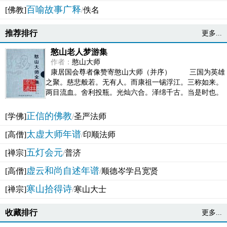
百喻故事广释
[佛教]
/
佚名
推荐排行
更多...
憨山老人梦游集
作者：
憨山大师
康居国会尊者像赞寄憨山大师（并序） 三国为英雄
之聚。慈悲般若。无有人。而康祖一锡浮江。三称如来。
两目流血。舍利投瓶。光灿六合。泽绵千古。当是时也。
吴之君臣。莫不为之动心变色。即事征理。知有佛而不...
正信的佛教
[学佛]
/
圣严法师
太虚大师年谱
[高僧]
/
印顺法师
五灯会元
[禅宗]
/
普济
虚云和尚自述年谱
[高僧]
/
顺德岑学吕宽贤
寒山拾得诗
[禅宗]
/
寒山大士
收藏排行
更多...