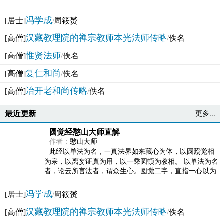
法体。此有多称，亦名大圆满觉，亦名妙觉明心，...
冯学成
[居士]
/
周筱赟
汉藏教理院的禅宗教师本光法师传略
[高僧]
/
佚名
惟贤法师
[高僧]
/
佚名
复仁和尚
[高僧]
/
佚名
冶开老和尚传略
[高僧]
/
佚名
最近更新
更多...
圆觉经憨山大师直解
作者：
憨山大师
此经以单法为名，一真法界如来藏心为体，以圆照觉相
为宗，以离妄证真为用，以一乘圆顿为教相。 以单法为名
者，论云所言法者，谓众生心。圆觉二字，直指一心以为
法体。此有多称，亦名大圆满觉，亦名妙觉明心，...
冯学成
[居士]
/
周筱赟
汉藏教理院的禅宗教师本光法师传略
[高僧]
/
佚名