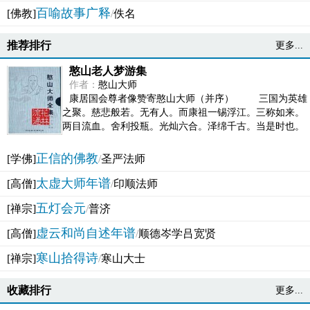
百喻故事广释
[佛教]
/
佚名
推荐排行
更多...
憨山老人梦游集
作者：
憨山大师
康居国会尊者像赞寄憨山大师（并序） 三国为英雄
之聚。慈悲般若。无有人。而康祖一锡浮江。三称如来。
两目流血。舍利投瓶。光灿六合。泽绵千古。当是时也。
吴之君臣。莫不为之动心变色。即事征理。知有佛而不...
正信的佛教
[学佛]
/
圣严法师
太虚大师年谱
[高僧]
/
印顺法师
五灯会元
[禅宗]
/
普济
虚云和尚自述年谱
[高僧]
/
顺德岑学吕宽贤
寒山拾得诗
[禅宗]
/
寒山大士
收藏排行
更多...