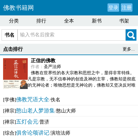
佛教书籍网
登录
注册
分类
排行
全本
新书
书架
书名
点击排行
更多...
正信的佛教
作者：
圣严法师
佛教在世界性的各大宗教和思想之中，显得非常特殊。
凡是宗教，无不信奉神的创造及神的主宰，佛教却是彻底
的无神论者；唯物思想是无神论的，佛教却又坚决反对唯
物论的谬误。佛教似宗教而又非宗教，类哲学而又非哲...
佛教咒语大全
[学佛]
/
佚名
憨山老人梦游集
[禅宗]
/
憨山大师
五灯会元
[禅宗]
/
普济
俱舍论颂讲记
[综合]
/
演培法师