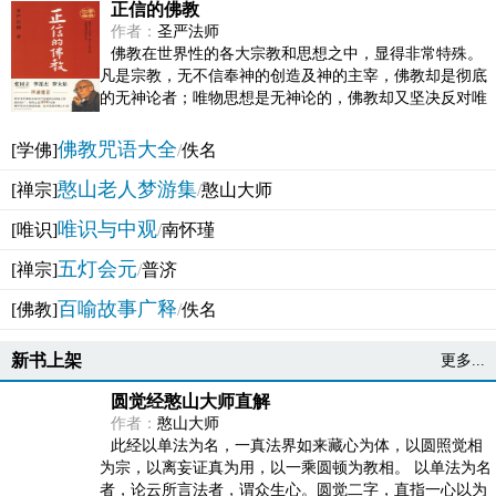
正信的佛教
作者：
圣严法师
佛教在世界性的各大宗教和思想之中，显得非常特殊。
凡是宗教，无不信奉神的创造及神的主宰，佛教却是彻底
的无神论者；唯物思想是无神论的，佛教却又坚决反对唯
物论的谬误。佛教似宗教而又非宗教，类哲学而又非哲...
佛教咒语大全
[学佛]
/
佚名
憨山老人梦游集
[禅宗]
/
憨山大师
唯识与中观
[唯识]
/
南怀瑾
五灯会元
[禅宗]
/
普济
百喻故事广释
[佛教]
/
佚名
新书上架
更多...
圆觉经憨山大师直解
作者：
憨山大师
此经以单法为名，一真法界如来藏心为体，以圆照觉相
为宗，以离妄证真为用，以一乘圆顿为教相。 以单法为名
者，论云所言法者，谓众生心。圆觉二字，直指一心以为