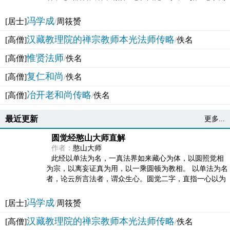
法体。此有多称，亦名大圆满觉，亦名妙觉明心，...
冯学成
[居士]
/
周筱赟
汉藏教理院的禅宗教师本光法师传略
[高僧]
/
佚名
惟贤法师
[高僧]
/
佚名
复仁和尚
[高僧]
/
佚名
冶开老和尚传略
[高僧]
/
佚名
最近更新
更多...
圆觉经憨山大师直解
作者：
憨山大师
此经以单法为名，一真法界如来藏心为体，以圆照觉相
为宗，以离妄证真为用，以一乘圆顿为教相。 以单法为名
者，论云所言法者，谓众生心。圆觉二字，直指一心以为
法体。此有多称，亦名大圆满觉，亦名妙觉明心，...
冯学成
[居士]
/
周筱赟
汉藏教理院的禅宗教师本光法师传略
[高僧]
/
佚名