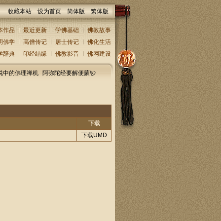
收藏本站
设为首页
简体版
繁体版
本作品
最近更新
学佛基础
佛教故事
明佛学
高僧传记
居士传记
佛化生活
学辞典
印经结缘
佛教影音
佛网建设
说中的佛理禅机
阿弥陀经要解便蒙钞
下载
下载UMD