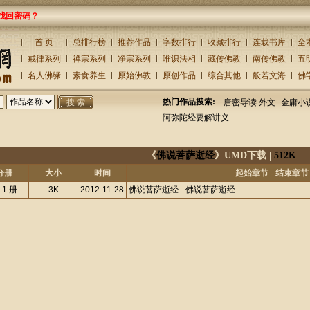
找回密码？
首 页
总排行榜
推荐作品
字数排行
收藏排行
连载书库
全
戒律系列
禅宗系列
净宗系列
唯识法相
藏传佛教
南传佛教
五
名人佛缘
素食养生
原始佛教
原创作品
综合其他
般若文海
佛
热门作品搜索:
唐密导读 外文
金庸小
阿弥陀经要解讲义
《
佛说菩萨逝经
》UMD下载 |
512K
分册
大小
时间
起始章节 - 结束章节
 1 册
3K
2012-11-28
佛说菩萨逝经 - 佛说菩萨逝经