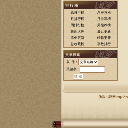
排 行 榜
总排行榜
总推荐榜
月排行榜
月推荐榜
周排行榜
周推荐榜
最新入库
最近更新
原创更新
转载更新
总收藏榜
字数排行
文章搜索
条 件：
关键字：
佛教书籍网:http