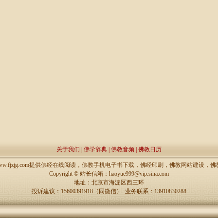
关于我们
|
佛学辞典
|
佛教音频
|
佛教日历
://www.fjzjg.com提供佛经在线阅读，佛教手机电子书下载，佛经印刷，佛教网站建设
Copyright ©
站长信箱：haoyue999@vip.sina.com
地址：北京市海淀区西三环
投诉建议：15600391918（同微信） 业务联系：13910830288