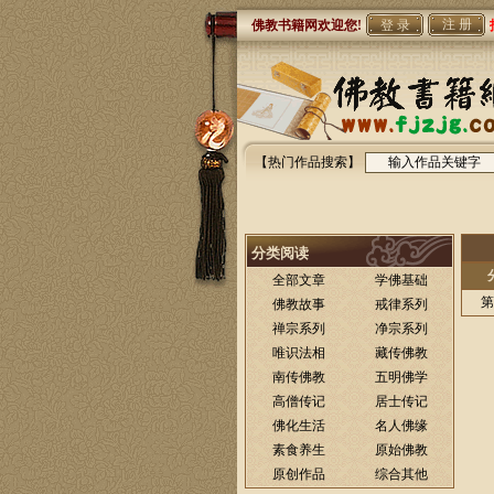
注 册
佛教书籍网欢迎您!
【热门作品搜索】
分类阅读
全部文章
学佛基础
第
佛教故事
戒律系列
禅宗系列
净宗系列
唯识法相
藏传佛教
南传佛教
五明佛学
高僧传记
居士传记
佛化生活
名人佛缘
素食养生
原始佛教
原创作品
综合其他