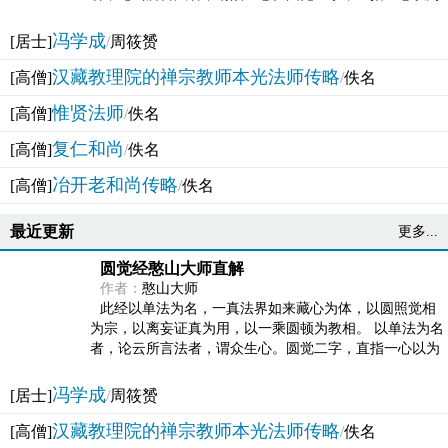
法体。此有多称，亦名大圆满觉，亦名妙觉明心，...
冯学成
[居士]
/
周筱赟
汉藏教理院的禅宗教师本光法师传略
[高僧]
/
佚名
惟贤法师
[高僧]
/
佚名
复仁和尚
[高僧]
/
佚名
冶开老和尚传略
[高僧]
/
佚名
最近更新
更多...
圆觉经憨山大师直解
作者：
憨山大师
此经以单法为名，一真法界如来藏心为体，以圆照觉相
为宗，以离妄证真为用，以一乘圆顿为教相。 以单法为名
者，论云所言法者，谓众生心。圆觉二字，直指一心以为
法体。此有多称，亦名大圆满觉，亦名妙觉明心，...
冯学成
[居士]
/
周筱赟
汉藏教理院的禅宗教师本光法师传略
[高僧]
/
佚名