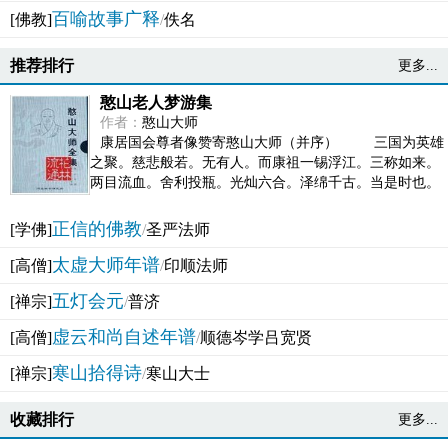
百喻故事广释
[佛教]
/
佚名
推荐排行
更多...
憨山老人梦游集
作者：
憨山大师
康居国会尊者像赞寄憨山大师（并序） 三国为英雄
之聚。慈悲般若。无有人。而康祖一锡浮江。三称如来。
两目流血。舍利投瓶。光灿六合。泽绵千古。当是时也。
吴之君臣。莫不为之动心变色。即事征理。知有佛而不...
正信的佛教
[学佛]
/
圣严法师
太虚大师年谱
[高僧]
/
印顺法师
五灯会元
[禅宗]
/
普济
虚云和尚自述年谱
[高僧]
/
顺德岑学吕宽贤
寒山拾得诗
[禅宗]
/
寒山大士
收藏排行
更多...