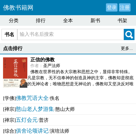
佛教书籍网
登录
注册
分类
排行
全本
新书
书架
书名
点击排行
更多...
正信的佛教
作者：
圣严法师
佛教在世界性的各大宗教和思想之中，显得非常特殊。
凡是宗教，无不信奉神的创造及神的主宰，佛教却是彻底
的无神论者；唯物思想是无神论的，佛教却又坚决反对唯
物论的谬误。佛教似宗教而又非宗教，类哲学而又非哲...
佛教咒语大全
[学佛]
/
佚名
憨山老人梦游集
[禅宗]
/
憨山大师
五灯会元
[禅宗]
/
普济
俱舍论颂讲记
[综合]
/
演培法师