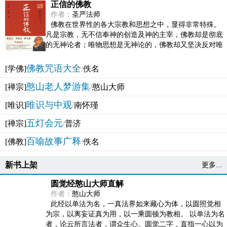
正信的佛教
作者：
圣严法师
佛教在世界性的各大宗教和思想之中，显得非常特殊。
凡是宗教，无不信奉神的创造及神的主宰，佛教却是彻底
的无神论者；唯物思想是无神论的，佛教却又坚决反对唯
物论的谬误。佛教似宗教而又非宗教，类哲学而又非哲...
佛教咒语大全
[学佛]
/
佚名
憨山老人梦游集
[禅宗]
/
憨山大师
唯识与中观
[唯识]
/
南怀瑾
五灯会元
[禅宗]
/
普济
百喻故事广释
[佛教]
/
佚名
新书上架
更多...
圆觉经憨山大师直解
作者：
憨山大师
此经以单法为名，一真法界如来藏心为体，以圆照觉相
为宗，以离妄证真为用，以一乘圆顿为教相。 以单法为名
者，论云所言法者，谓众生心。圆觉二字，直指一心以为