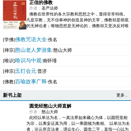
正信的佛教
作者：
圣严法师
佛教在世界性的各大宗教和思想之中，显得非常特殊。
凡是宗教，无不信奉神的创造及神的主宰，佛教却是彻底
的无神论者；唯物思想是无神论的，佛教却又坚决反对唯
物论的谬误。佛教似宗教而又非宗教，类哲学而又非哲...
佛教咒语大全
[学佛]
/
佚名
憨山老人梦游集
[禅宗]
/
憨山大师
唯识与中观
[唯识]
/
南怀瑾
五灯会元
[禅宗]
/
普济
百喻故事广释
[佛教]
/
佚名
新书上架
更多...
圆觉经憨山大师直解
作者：
憨山大师
此经以单法为名，一真法界如来藏心为体，以圆照觉相
为宗，以离妄证真为用，以一乘圆顿为教相。 以单法为名
者，论云所言法者，谓众生心。圆觉二字，直指一心以为