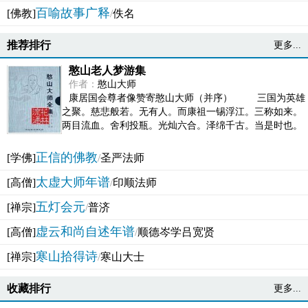
百喻故事广释
[佛教]
/
佚名
推荐排行
更多...
憨山老人梦游集
作者：
憨山大师
康居国会尊者像赞寄憨山大师（并序） 三国为英雄
之聚。慈悲般若。无有人。而康祖一锡浮江。三称如来。
两目流血。舍利投瓶。光灿六合。泽绵千古。当是时也。
吴之君臣。莫不为之动心变色。即事征理。知有佛而不...
正信的佛教
[学佛]
/
圣严法师
太虚大师年谱
[高僧]
/
印顺法师
五灯会元
[禅宗]
/
普济
虚云和尚自述年谱
[高僧]
/
顺德岑学吕宽贤
寒山拾得诗
[禅宗]
/
寒山大士
收藏排行
更多...