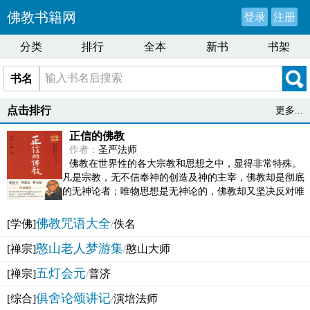
佛教书籍网
登录
注册
分类
排行
全本
新书
书架
书名
点击排行
更多...
正信的佛教
作者：
圣严法师
佛教在世界性的各大宗教和思想之中，显得非常特殊。
凡是宗教，无不信奉神的创造及神的主宰，佛教却是彻底
的无神论者；唯物思想是无神论的，佛教却又坚决反对唯
物论的谬误。佛教似宗教而又非宗教，类哲学而又非哲...
佛教咒语大全
[学佛]
/
佚名
憨山老人梦游集
[禅宗]
/
憨山大师
五灯会元
[禅宗]
/
普济
俱舍论颂讲记
[综合]
/
演培法师