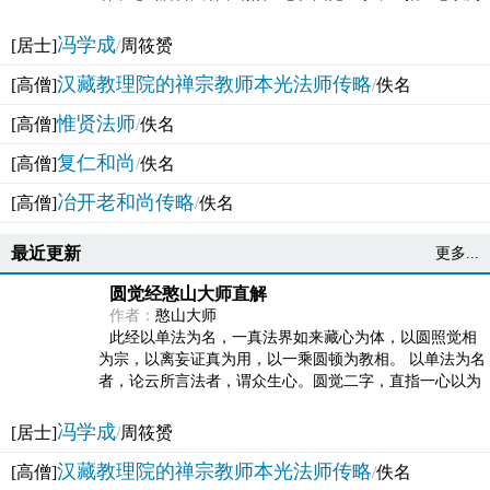
法体。此有多称，亦名大圆满觉，亦名妙觉明心，...
冯学成
[居士]
/
周筱赟
汉藏教理院的禅宗教师本光法师传略
[高僧]
/
佚名
惟贤法师
[高僧]
/
佚名
复仁和尚
[高僧]
/
佚名
冶开老和尚传略
[高僧]
/
佚名
最近更新
更多...
圆觉经憨山大师直解
作者：
憨山大师
此经以单法为名，一真法界如来藏心为体，以圆照觉相
为宗，以离妄证真为用，以一乘圆顿为教相。 以单法为名
者，论云所言法者，谓众生心。圆觉二字，直指一心以为
法体。此有多称，亦名大圆满觉，亦名妙觉明心，...
冯学成
[居士]
/
周筱赟
汉藏教理院的禅宗教师本光法师传略
[高僧]
/
佚名