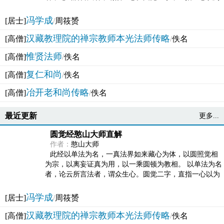
法体。此有多称，亦名大圆满觉，亦名妙觉明心，...
冯学成
[居士]
/
周筱赟
汉藏教理院的禅宗教师本光法师传略
[高僧]
/
佚名
惟贤法师
[高僧]
/
佚名
复仁和尚
[高僧]
/
佚名
冶开老和尚传略
[高僧]
/
佚名
最近更新
更多...
圆觉经憨山大师直解
作者：
憨山大师
此经以单法为名，一真法界如来藏心为体，以圆照觉相
为宗，以离妄证真为用，以一乘圆顿为教相。 以单法为名
者，论云所言法者，谓众生心。圆觉二字，直指一心以为
法体。此有多称，亦名大圆满觉，亦名妙觉明心，...
冯学成
[居士]
/
周筱赟
汉藏教理院的禅宗教师本光法师传略
[高僧]
/
佚名