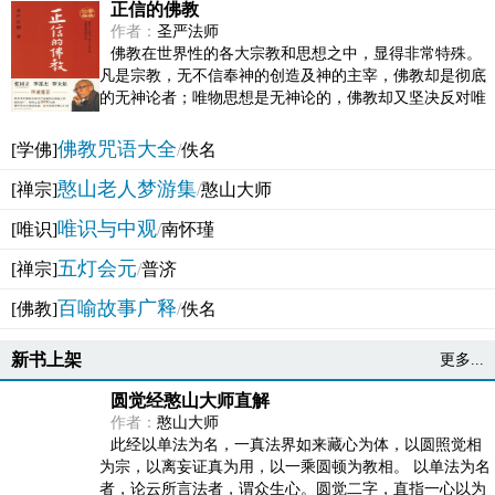
正信的佛教
作者：
圣严法师
佛教在世界性的各大宗教和思想之中，显得非常特殊。
凡是宗教，无不信奉神的创造及神的主宰，佛教却是彻底
的无神论者；唯物思想是无神论的，佛教却又坚决反对唯
物论的谬误。佛教似宗教而又非宗教，类哲学而又非哲...
佛教咒语大全
[学佛]
/
佚名
憨山老人梦游集
[禅宗]
/
憨山大师
唯识与中观
[唯识]
/
南怀瑾
五灯会元
[禅宗]
/
普济
百喻故事广释
[佛教]
/
佚名
新书上架
更多...
圆觉经憨山大师直解
作者：
憨山大师
此经以单法为名，一真法界如来藏心为体，以圆照觉相
为宗，以离妄证真为用，以一乘圆顿为教相。 以单法为名
者，论云所言法者，谓众生心。圆觉二字，直指一心以为