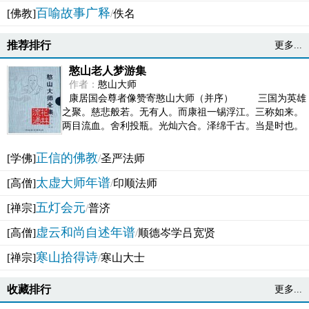
百喻故事广释
[佛教]
/
佚名
推荐排行
更多...
憨山老人梦游集
作者：
憨山大师
康居国会尊者像赞寄憨山大师（并序） 三国为英雄
之聚。慈悲般若。无有人。而康祖一锡浮江。三称如来。
两目流血。舍利投瓶。光灿六合。泽绵千古。当是时也。
吴之君臣。莫不为之动心变色。即事征理。知有佛而不...
正信的佛教
[学佛]
/
圣严法师
太虚大师年谱
[高僧]
/
印顺法师
五灯会元
[禅宗]
/
普济
虚云和尚自述年谱
[高僧]
/
顺德岑学吕宽贤
寒山拾得诗
[禅宗]
/
寒山大士
收藏排行
更多...