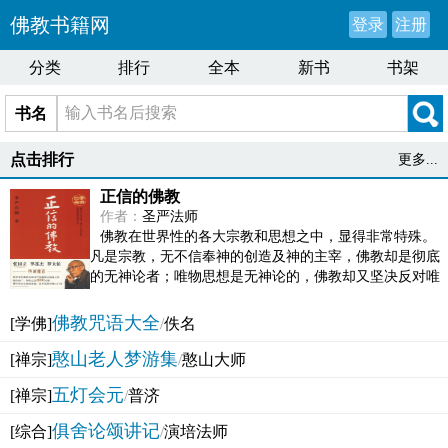
佛教书籍网
登录
注册
分类
排行
全本
新书
书架
书名
点击排行
更多...
正信的佛教
作者：
圣严法师
佛教在世界性的各大宗教和思想之中，显得非常特殊。
凡是宗教，无不信奉神的创造及神的主宰，佛教却是彻底
的无神论者；唯物思想是无神论的，佛教却又坚决反对唯
物论的谬误。佛教似宗教而又非宗教，类哲学而又非哲...
佛教咒语大全
[学佛]
/
佚名
憨山老人梦游集
[禅宗]
/
憨山大师
五灯会元
[禅宗]
/
普济
俱舍论颂讲记
[综合]
/
演培法师