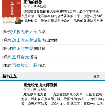
正信的佛教
作者：
圣严法师
佛教在世界性的各大宗教和思想之中，显得非常特殊。
凡是宗教，无不信奉神的创造及神的主宰，佛教却是彻底
的无神论者；唯物思想是无神论的，佛教却又坚决反对唯
物论的谬误。佛教似宗教而又非宗教，类哲学而又非哲...
佛教咒语大全
[学佛]
/
佚名
憨山老人梦游集
[禅宗]
/
憨山大师
唯识与中观
[唯识]
/
南怀瑾
五灯会元
[禅宗]
/
普济
百喻故事广释
[佛教]
/
佚名
新书上架
更多...
圆觉经憨山大师直解
作者：
憨山大师
此经以单法为名，一真法界如来藏心为体，以圆照觉相
为宗，以离妄证真为用，以一乘圆顿为教相。 以单法为名
者，论云所言法者，谓众生心。圆觉二字，直指一心以为