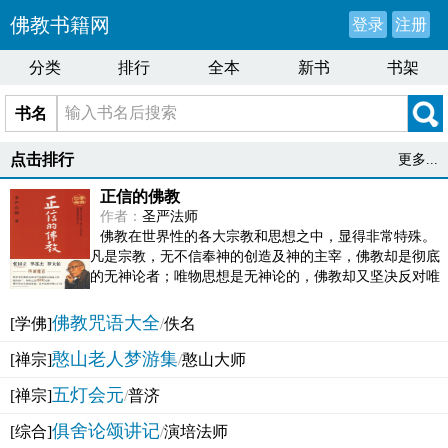
佛教书籍网
登录
注册
分类
排行
全本
新书
书架
书名
点击排行
更多...
正信的佛教
作者：
圣严法师
佛教在世界性的各大宗教和思想之中，显得非常特殊。
凡是宗教，无不信奉神的创造及神的主宰，佛教却是彻底
的无神论者；唯物思想是无神论的，佛教却又坚决反对唯
物论的谬误。佛教似宗教而又非宗教，类哲学而又非哲...
佛教咒语大全
[学佛]
/
佚名
憨山老人梦游集
[禅宗]
/
憨山大师
五灯会元
[禅宗]
/
普济
俱舍论颂讲记
[综合]
/
演培法师