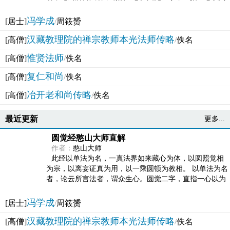
法体。此有多称，亦名大圆满觉，亦名妙觉明心，...
冯学成
[居士]
/
周筱赟
汉藏教理院的禅宗教师本光法师传略
[高僧]
/
佚名
惟贤法师
[高僧]
/
佚名
复仁和尚
[高僧]
/
佚名
冶开老和尚传略
[高僧]
/
佚名
最近更新
更多...
圆觉经憨山大师直解
作者：
憨山大师
此经以单法为名，一真法界如来藏心为体，以圆照觉相
为宗，以离妄证真为用，以一乘圆顿为教相。 以单法为名
者，论云所言法者，谓众生心。圆觉二字，直指一心以为
法体。此有多称，亦名大圆满觉，亦名妙觉明心，...
冯学成
[居士]
/
周筱赟
汉藏教理院的禅宗教师本光法师传略
[高僧]
/
佚名