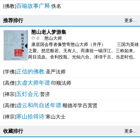
百喻故事广释
[佛教]
/
佚名
推荐排行
更多...
憨山老人梦游集
作者：
憨山大师
康居国会尊者像赞寄憨山大师（并序） 三国为英雄
之聚。慈悲般若。无有人。而康祖一锡浮江。三称如来。
两目流血。舍利投瓶。光灿六合。泽绵千古。当是时也。
吴之君臣。莫不为之动心变色。即事征理。知有佛而不...
正信的佛教
[学佛]
/
圣严法师
太虚大师年谱
[高僧]
/
印顺法师
五灯会元
[禅宗]
/
普济
虚云和尚自述年谱
[高僧]
/
顺德岑学吕宽贤
寒山拾得诗
[禅宗]
/
寒山大士
收藏排行
更多...