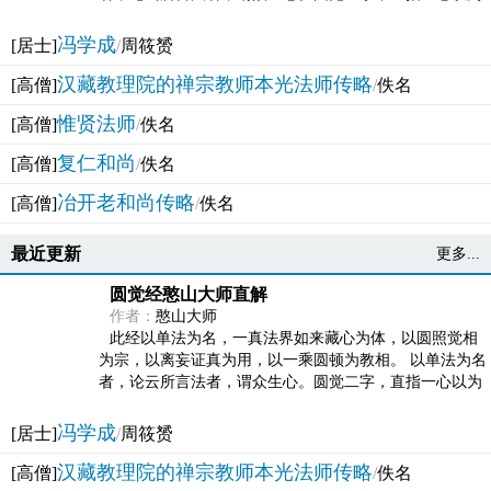
法体。此有多称，亦名大圆满觉，亦名妙觉明心，...
冯学成
[居士]
/
周筱赟
汉藏教理院的禅宗教师本光法师传略
[高僧]
/
佚名
惟贤法师
[高僧]
/
佚名
复仁和尚
[高僧]
/
佚名
冶开老和尚传略
[高僧]
/
佚名
最近更新
更多...
圆觉经憨山大师直解
作者：
憨山大师
此经以单法为名，一真法界如来藏心为体，以圆照觉相
为宗，以离妄证真为用，以一乘圆顿为教相。 以单法为名
者，论云所言法者，谓众生心。圆觉二字，直指一心以为
法体。此有多称，亦名大圆满觉，亦名妙觉明心，...
冯学成
[居士]
/
周筱赟
汉藏教理院的禅宗教师本光法师传略
[高僧]
/
佚名