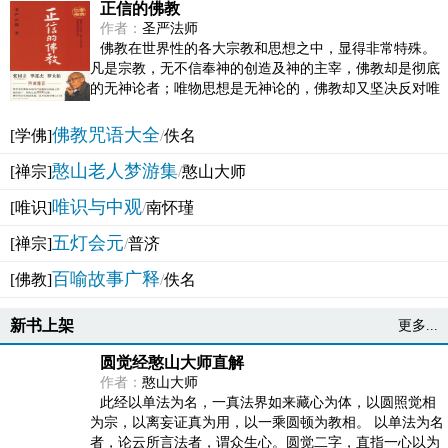
正信的佛教
作者：
圣严法师
佛教在世界性的各大宗教和思想之中，显得非常特殊。
凡是宗教，无不信奉神的创造及神的主宰，佛教却是彻底
的无神论者；唯物思想是无神论的，佛教却又坚决反对唯
物论的谬误。佛教似宗教而又非宗教，类哲学而又非哲...
佛教咒语大全
[学佛]
/
佚名
憨山老人梦游集
[禅宗]
/
憨山大师
唯识与中观
[唯识]
/
南怀瑾
五灯会元
[禅宗]
/
普济
百喻故事广释
[佛教]
/
佚名
新书上架
更多...
圆觉经憨山大师直解
作者：
憨山大师
此经以单法为名，一真法界如来藏心为体，以圆照觉相
为宗，以离妄证真为用，以一乘圆顿为教相。 以单法为名
者，论云所言法者，谓众生心。圆觉二字，直指一心以为