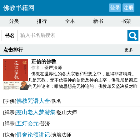
佛教书籍网
登录
注册
分类
排行
全本
新书
书架
书名
点击排行
更多...
正信的佛教
作者：
圣严法师
佛教在世界性的各大宗教和思想之中，显得非常特殊。
凡是宗教，无不信奉神的创造及神的主宰，佛教却是彻底
的无神论者；唯物思想是无神论的，佛教却又坚决反对唯
物论的谬误。佛教似宗教而又非宗教，类哲学而又非哲...
佛教咒语大全
[学佛]
/
佚名
憨山老人梦游集
[禅宗]
/
憨山大师
五灯会元
[禅宗]
/
普济
俱舍论颂讲记
[综合]
/
演培法师