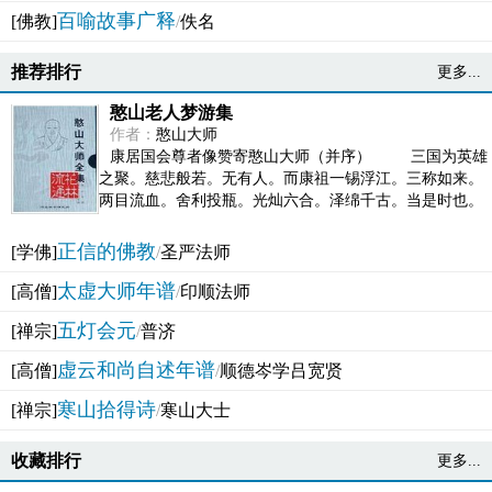
百喻故事广释
[佛教]
/
佚名
推荐排行
更多...
憨山老人梦游集
作者：
憨山大师
康居国会尊者像赞寄憨山大师（并序） 三国为英雄
之聚。慈悲般若。无有人。而康祖一锡浮江。三称如来。
两目流血。舍利投瓶。光灿六合。泽绵千古。当是时也。
吴之君臣。莫不为之动心变色。即事征理。知有佛而不...
正信的佛教
[学佛]
/
圣严法师
太虚大师年谱
[高僧]
/
印顺法师
五灯会元
[禅宗]
/
普济
虚云和尚自述年谱
[高僧]
/
顺德岑学吕宽贤
寒山拾得诗
[禅宗]
/
寒山大士
收藏排行
更多...