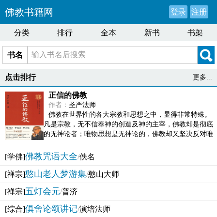
佛教书籍网
登录
注册
分类
排行
全本
新书
书架
书名
点击排行
更多...
正信的佛教
作者：
圣严法师
佛教在世界性的各大宗教和思想之中，显得非常特殊。
凡是宗教，无不信奉神的创造及神的主宰，佛教却是彻底
的无神论者；唯物思想是无神论的，佛教却又坚决反对唯
物论的谬误。佛教似宗教而又非宗教，类哲学而又非哲...
佛教咒语大全
[学佛]
/
佚名
憨山老人梦游集
[禅宗]
/
憨山大师
五灯会元
[禅宗]
/
普济
俱舍论颂讲记
[综合]
/
演培法师