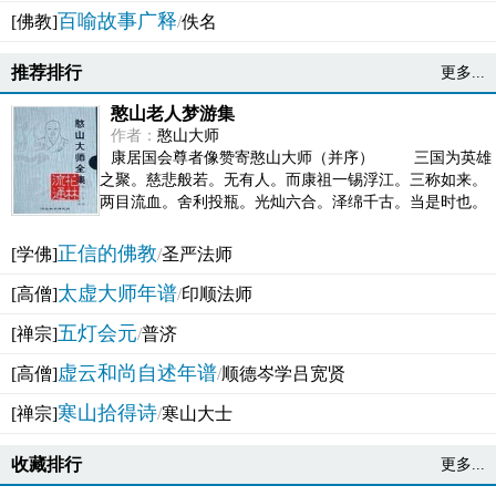
百喻故事广释
[佛教]
/
佚名
推荐排行
更多...
憨山老人梦游集
作者：
憨山大师
康居国会尊者像赞寄憨山大师（并序） 三国为英雄
之聚。慈悲般若。无有人。而康祖一锡浮江。三称如来。
两目流血。舍利投瓶。光灿六合。泽绵千古。当是时也。
吴之君臣。莫不为之动心变色。即事征理。知有佛而不...
正信的佛教
[学佛]
/
圣严法师
太虚大师年谱
[高僧]
/
印顺法师
五灯会元
[禅宗]
/
普济
虚云和尚自述年谱
[高僧]
/
顺德岑学吕宽贤
寒山拾得诗
[禅宗]
/
寒山大士
收藏排行
更多...