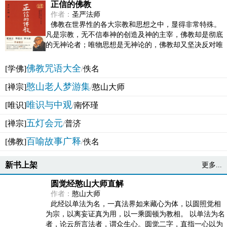
正信的佛教
作者：
圣严法师
佛教在世界性的各大宗教和思想之中，显得非常特殊。
凡是宗教，无不信奉神的创造及神的主宰，佛教却是彻底
的无神论者；唯物思想是无神论的，佛教却又坚决反对唯
物论的谬误。佛教似宗教而又非宗教，类哲学而又非哲...
佛教咒语大全
[学佛]
/
佚名
憨山老人梦游集
[禅宗]
/
憨山大师
唯识与中观
[唯识]
/
南怀瑾
五灯会元
[禅宗]
/
普济
百喻故事广释
[佛教]
/
佚名
新书上架
更多...
圆觉经憨山大师直解
作者：
憨山大师
此经以单法为名，一真法界如来藏心为体，以圆照觉相
为宗，以离妄证真为用，以一乘圆顿为教相。 以单法为名
者，论云所言法者，谓众生心。圆觉二字，直指一心以为