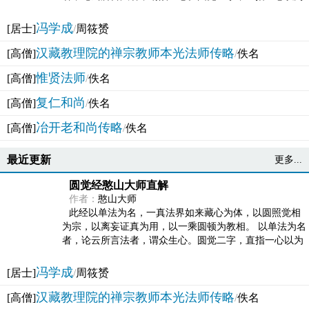
法体。此有多称，亦名大圆满觉，亦名妙觉明心，...
冯学成
[居士]
/
周筱赟
汉藏教理院的禅宗教师本光法师传略
[高僧]
/
佚名
惟贤法师
[高僧]
/
佚名
复仁和尚
[高僧]
/
佚名
冶开老和尚传略
[高僧]
/
佚名
最近更新
更多...
圆觉经憨山大师直解
作者：
憨山大师
此经以单法为名，一真法界如来藏心为体，以圆照觉相
为宗，以离妄证真为用，以一乘圆顿为教相。 以单法为名
者，论云所言法者，谓众生心。圆觉二字，直指一心以为
法体。此有多称，亦名大圆满觉，亦名妙觉明心，...
冯学成
[居士]
/
周筱赟
汉藏教理院的禅宗教师本光法师传略
[高僧]
/
佚名