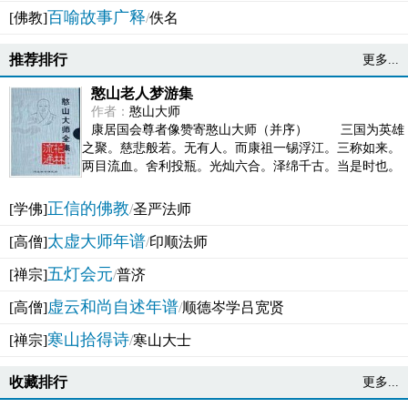
百喻故事广释
[佛教]
/
佚名
推荐排行
更多...
憨山老人梦游集
作者：
憨山大师
康居国会尊者像赞寄憨山大师（并序） 三国为英雄
之聚。慈悲般若。无有人。而康祖一锡浮江。三称如来。
两目流血。舍利投瓶。光灿六合。泽绵千古。当是时也。
吴之君臣。莫不为之动心变色。即事征理。知有佛而不...
正信的佛教
[学佛]
/
圣严法师
太虚大师年谱
[高僧]
/
印顺法师
五灯会元
[禅宗]
/
普济
虚云和尚自述年谱
[高僧]
/
顺德岑学吕宽贤
寒山拾得诗
[禅宗]
/
寒山大士
收藏排行
更多...