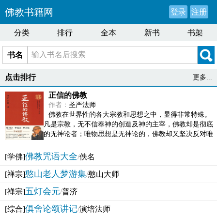
佛教书籍网
登录
注册
分类
排行
全本
新书
书架
书名
点击排行
更多...
正信的佛教
作者：
圣严法师
佛教在世界性的各大宗教和思想之中，显得非常特殊。
凡是宗教，无不信奉神的创造及神的主宰，佛教却是彻底
的无神论者；唯物思想是无神论的，佛教却又坚决反对唯
物论的谬误。佛教似宗教而又非宗教，类哲学而又非哲...
佛教咒语大全
[学佛]
/
佚名
憨山老人梦游集
[禅宗]
/
憨山大师
五灯会元
[禅宗]
/
普济
俱舍论颂讲记
[综合]
/
演培法师