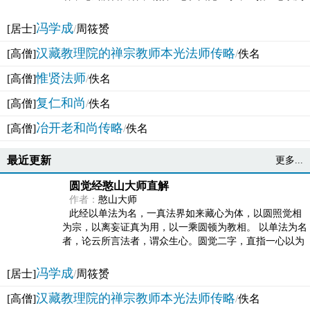
法体。此有多称，亦名大圆满觉，亦名妙觉明心，...
冯学成
[居士]
/
周筱赟
汉藏教理院的禅宗教师本光法师传略
[高僧]
/
佚名
惟贤法师
[高僧]
/
佚名
复仁和尚
[高僧]
/
佚名
冶开老和尚传略
[高僧]
/
佚名
最近更新
更多...
圆觉经憨山大师直解
作者：
憨山大师
此经以单法为名，一真法界如来藏心为体，以圆照觉相
为宗，以离妄证真为用，以一乘圆顿为教相。 以单法为名
者，论云所言法者，谓众生心。圆觉二字，直指一心以为
法体。此有多称，亦名大圆满觉，亦名妙觉明心，...
冯学成
[居士]
/
周筱赟
汉藏教理院的禅宗教师本光法师传略
[高僧]
/
佚名