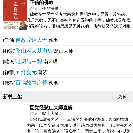
正信的佛教
作者：
圣严法师
佛教在世界性的各大宗教和思想之中，显得非常特殊。
凡是宗教，无不信奉神的创造及神的主宰，佛教却是彻底
的无神论者；唯物思想是无神论的，佛教却又坚决反对唯
物论的谬误。佛教似宗教而又非宗教，类哲学而又非哲...
佛教咒语大全
[学佛]
/
佚名
憨山老人梦游集
[禅宗]
/
憨山大师
唯识与中观
[唯识]
/
南怀瑾
五灯会元
[禅宗]
/
普济
百喻故事广释
[佛教]
/
佚名
新书上架
更多...
圆觉经憨山大师直解
作者：
憨山大师
此经以单法为名，一真法界如来藏心为体，以圆照觉相
为宗，以离妄证真为用，以一乘圆顿为教相。 以单法为名
者，论云所言法者，谓众生心。圆觉二字，直指一心以为