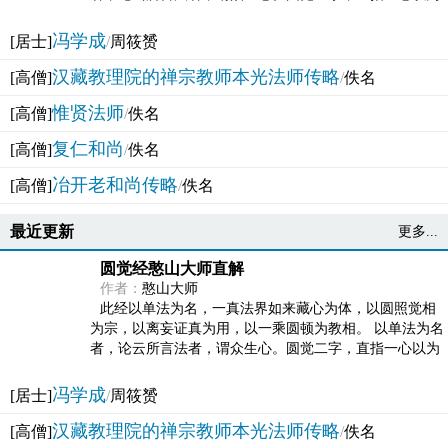
法体。此有多称，亦名大圆满觉，亦名妙觉明心，...
冯学成
[居士]
/
周筱赟
汉藏教理院的禅宗教师本光法师传略
[高僧]
/
佚名
惟贤法师
[高僧]
/
佚名
复仁和尚
[高僧]
/
佚名
冶开老和尚传略
[高僧]
/
佚名
最近更新
更多...
圆觉经憨山大师直解
作者：
憨山大师
此经以单法为名，一真法界如来藏心为体，以圆照觉相
为宗，以离妄证真为用，以一乘圆顿为教相。 以单法为名
者，论云所言法者，谓众生心。圆觉二字，直指一心以为
法体。此有多称，亦名大圆满觉，亦名妙觉明心，...
冯学成
[居士]
/
周筱赟
汉藏教理院的禅宗教师本光法师传略
[高僧]
/
佚名