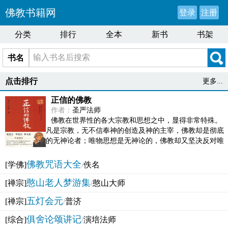
佛教书籍网
登录
注册
分类
排行
全本
新书
书架
书名
点击排行
更多...
正信的佛教
作者：
圣严法师
佛教在世界性的各大宗教和思想之中，显得非常特殊。
凡是宗教，无不信奉神的创造及神的主宰，佛教却是彻底
的无神论者；唯物思想是无神论的，佛教却又坚决反对唯
物论的谬误。佛教似宗教而又非宗教，类哲学而又非哲...
佛教咒语大全
[学佛]
/
佚名
憨山老人梦游集
[禅宗]
/
憨山大师
五灯会元
[禅宗]
/
普济
俱舍论颂讲记
[综合]
/
演培法师