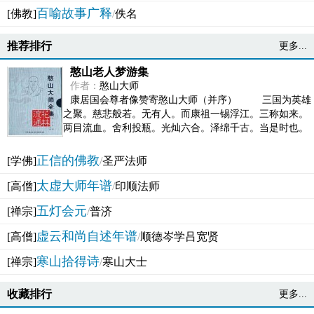
百喻故事广释
[佛教]
/
佚名
推荐排行
更多...
憨山老人梦游集
作者：
憨山大师
康居国会尊者像赞寄憨山大师（并序） 三国为英雄
之聚。慈悲般若。无有人。而康祖一锡浮江。三称如来。
两目流血。舍利投瓶。光灿六合。泽绵千古。当是时也。
吴之君臣。莫不为之动心变色。即事征理。知有佛而不...
正信的佛教
[学佛]
/
圣严法师
太虚大师年谱
[高僧]
/
印顺法师
五灯会元
[禅宗]
/
普济
虚云和尚自述年谱
[高僧]
/
顺德岑学吕宽贤
寒山拾得诗
[禅宗]
/
寒山大士
收藏排行
更多...