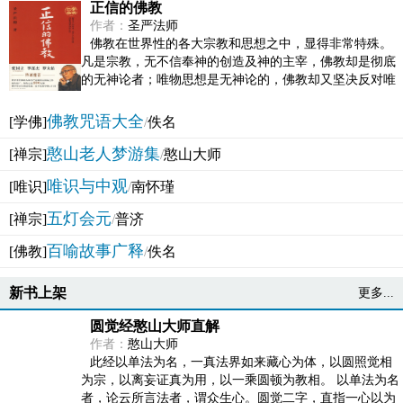
正信的佛教
作者：
圣严法师
佛教在世界性的各大宗教和思想之中，显得非常特殊。
凡是宗教，无不信奉神的创造及神的主宰，佛教却是彻底
的无神论者；唯物思想是无神论的，佛教却又坚决反对唯
物论的谬误。佛教似宗教而又非宗教，类哲学而又非哲...
佛教咒语大全
[学佛]
/
佚名
憨山老人梦游集
[禅宗]
/
憨山大师
唯识与中观
[唯识]
/
南怀瑾
五灯会元
[禅宗]
/
普济
百喻故事广释
[佛教]
/
佚名
新书上架
更多...
圆觉经憨山大师直解
作者：
憨山大师
此经以单法为名，一真法界如来藏心为体，以圆照觉相
为宗，以离妄证真为用，以一乘圆顿为教相。 以单法为名
者，论云所言法者，谓众生心。圆觉二字，直指一心以为