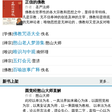
正信的佛教
作者：
圣严法师
佛教在世界性的各大宗教和思想之中，显得非常特殊。
凡是宗教，无不信奉神的创造及神的主宰，佛教却是彻底
的无神论者；唯物思想是无神论的，佛教却又坚决反对唯
物论的谬误。佛教似宗教而又非宗教，类哲学而又非哲...
佛教咒语大全
[学佛]
/
佚名
憨山老人梦游集
[禅宗]
/
憨山大师
唯识与中观
[唯识]
/
南怀瑾
五灯会元
[禅宗]
/
普济
百喻故事广释
[佛教]
/
佚名
新书上架
更多...
圆觉经憨山大师直解
作者：
憨山大师
此经以单法为名，一真法界如来藏心为体，以圆照觉相
为宗，以离妄证真为用，以一乘圆顿为教相。 以单法为名
者，论云所言法者，谓众生心。圆觉二字，直指一心以为