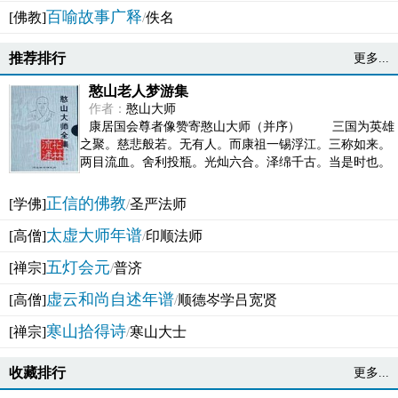
百喻故事广释
[佛教]
/
佚名
推荐排行
更多...
憨山老人梦游集
作者：
憨山大师
康居国会尊者像赞寄憨山大师（并序） 三国为英雄
之聚。慈悲般若。无有人。而康祖一锡浮江。三称如来。
两目流血。舍利投瓶。光灿六合。泽绵千古。当是时也。
吴之君臣。莫不为之动心变色。即事征理。知有佛而不...
正信的佛教
[学佛]
/
圣严法师
太虚大师年谱
[高僧]
/
印顺法师
五灯会元
[禅宗]
/
普济
虚云和尚自述年谱
[高僧]
/
顺德岑学吕宽贤
寒山拾得诗
[禅宗]
/
寒山大士
收藏排行
更多...