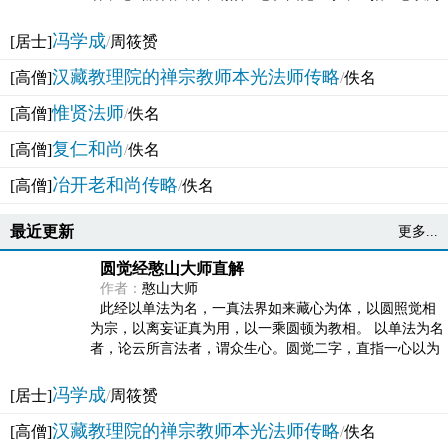
法体。此有多称，亦名大圆满觉，亦名妙觉明心，...
冯学成
[居士]
/
周筱赟
汉藏教理院的禅宗教师本光法师传略
[高僧]
/
佚名
惟贤法师
[高僧]
/
佚名
复仁和尚
[高僧]
/
佚名
冶开老和尚传略
[高僧]
/
佚名
最近更新
更多...
圆觉经憨山大师直解
作者：
憨山大师
此经以单法为名，一真法界如来藏心为体，以圆照觉相
为宗，以离妄证真为用，以一乘圆顿为教相。 以单法为名
者，论云所言法者，谓众生心。圆觉二字，直指一心以为
法体。此有多称，亦名大圆满觉，亦名妙觉明心，...
冯学成
[居士]
/
周筱赟
汉藏教理院的禅宗教师本光法师传略
[高僧]
/
佚名