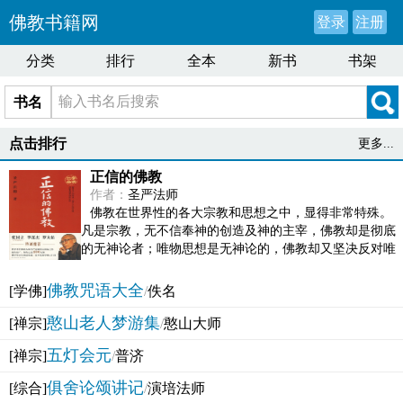
佛教书籍网
登录
注册
分类
排行
全本
新书
书架
书名
点击排行
更多...
正信的佛教
作者：
圣严法师
佛教在世界性的各大宗教和思想之中，显得非常特殊。
凡是宗教，无不信奉神的创造及神的主宰，佛教却是彻底
的无神论者；唯物思想是无神论的，佛教却又坚决反对唯
物论的谬误。佛教似宗教而又非宗教，类哲学而又非哲...
佛教咒语大全
[学佛]
/
佚名
憨山老人梦游集
[禅宗]
/
憨山大师
五灯会元
[禅宗]
/
普济
俱舍论颂讲记
[综合]
/
演培法师