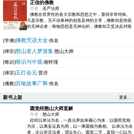
正信的佛教
作者：
圣严法师
佛教在世界性的各大宗教和思想之中，显得非常特殊。
凡是宗教，无不信奉神的创造及神的主宰，佛教却是彻底
的无神论者；唯物思想是无神论的，佛教却又坚决反对唯
物论的谬误。佛教似宗教而又非宗教，类哲学而又非哲...
佛教咒语大全
[学佛]
/
佚名
憨山老人梦游集
[禅宗]
/
憨山大师
唯识与中观
[唯识]
/
南怀瑾
五灯会元
[禅宗]
/
普济
百喻故事广释
[佛教]
/
佚名
新书上架
更多...
圆觉经憨山大师直解
作者：
憨山大师
此经以单法为名，一真法界如来藏心为体，以圆照觉相
为宗，以离妄证真为用，以一乘圆顿为教相。 以单法为名
者，论云所言法者，谓众生心。圆觉二字，直指一心以为