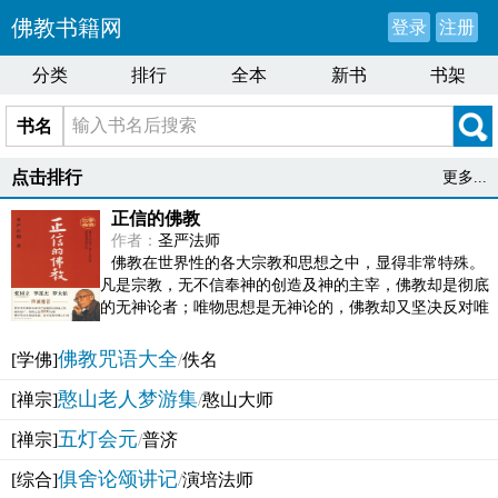
佛教书籍网
登录
注册
分类
排行
全本
新书
书架
书名
点击排行
更多...
正信的佛教
作者：
圣严法师
佛教在世界性的各大宗教和思想之中，显得非常特殊。
凡是宗教，无不信奉神的创造及神的主宰，佛教却是彻底
的无神论者；唯物思想是无神论的，佛教却又坚决反对唯
物论的谬误。佛教似宗教而又非宗教，类哲学而又非哲...
佛教咒语大全
[学佛]
/
佚名
憨山老人梦游集
[禅宗]
/
憨山大师
五灯会元
[禅宗]
/
普济
俱舍论颂讲记
[综合]
/
演培法师