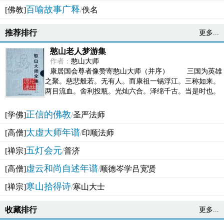
百喻故事广释
[佛教]
/
佚名
推荐排行
更多...
憨山老人梦游集
作者：
憨山大师
康居国会尊者像赞寄憨山大师（并序） 三国为英雄
之聚。慈悲般若。无有人。而康祖一锡浮江。三称如来。
两目流血。舍利投瓶。光灿六合。泽绵千古。当是时也。
吴之君臣。莫不为之动心变色。即事征理。知有佛而不...
正信的佛教
[学佛]
/
圣严法师
太虚大师年谱
[高僧]
/
印顺法师
五灯会元
[禅宗]
/
普济
虚云和尚自述年谱
[高僧]
/
顺德岑学吕宽贤
寒山拾得诗
[禅宗]
/
寒山大士
收藏排行
更多...