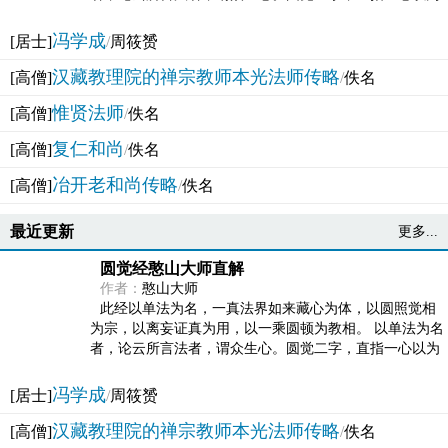
法体。此有多称，亦名大圆满觉，亦名妙觉明心，...
冯学成
[居士]
/
周筱赟
汉藏教理院的禅宗教师本光法师传略
[高僧]
/
佚名
惟贤法师
[高僧]
/
佚名
复仁和尚
[高僧]
/
佚名
冶开老和尚传略
[高僧]
/
佚名
最近更新
更多...
圆觉经憨山大师直解
作者：
憨山大师
此经以单法为名，一真法界如来藏心为体，以圆照觉相
为宗，以离妄证真为用，以一乘圆顿为教相。 以单法为名
者，论云所言法者，谓众生心。圆觉二字，直指一心以为
法体。此有多称，亦名大圆满觉，亦名妙觉明心，...
冯学成
[居士]
/
周筱赟
汉藏教理院的禅宗教师本光法师传略
[高僧]
/
佚名