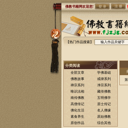
注 册
佛教书籍网欢迎您!
【热门作品搜索】
分类阅读
全部文章
学佛基础
佛教故事
戒律系列
第
禅宗系列
净宗系列
唯识法相
藏传佛教
南传佛教
五明佛学
高僧传记
居士传记
佛化生活
名人佛缘
素食养生
原始佛教
原创作品
综合其他