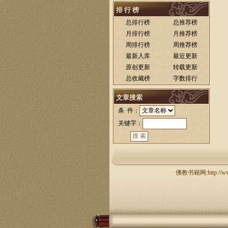
排 行 榜
总排行榜
总推荐榜
月排行榜
月推荐榜
周排行榜
周推荐榜
最新入库
最近更新
原创更新
转载更新
总收藏榜
字数排行
文章搜索
条 件：
关键字：
佛教书籍网:http