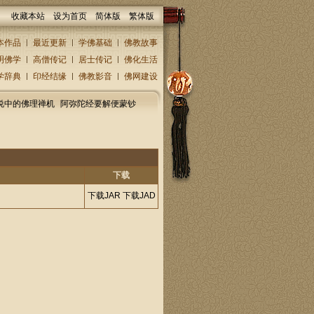
收藏本站
设为首页
简体版
繁体版
本作品
最近更新
学佛基础
佛教故事
明佛学
高僧传记
居士传记
佛化生活
学辞典
印经结缘
佛教影音
佛网建设
说中的佛理禅机
阿弥陀经要解便蒙钞
下载
下载JAR
下载JAD