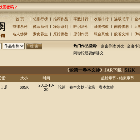
找回密码？
首 页
总排行榜
推荐作品
字数排行
收藏排行
连载书库
全
戒律系列
禅宗系列
净宗系列
唯识法相
藏传佛教
南传佛教
五
名人佛缘
素食养生
原始佛教
原创作品
综合其他
般若文海
佛
热门作品搜索:
唐密导读 外文
金庸小
阿弥陀经要解讲义
《
论第一卷本文抄
》JAR下载 |
512K
分册
大小
时间
起始章节 - 结束章节
2012-10-
 1 册
论第一卷本文抄 - 论第一卷本文抄
605K
30