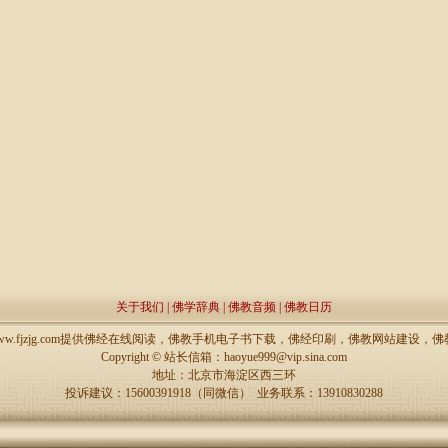
关于我们
|
佛学辞典
|
佛教音频
|
佛教日历
://www.fjzjg.com提供佛经在线阅读，佛教手机电子书下载，佛经印刷，佛教网站建设
Copyright ©
站长信箱：haoyue999@vip.sina.com
地址：北京市海淀区西三环
投诉建议：15600391918（同微信） 业务联系：13910830288