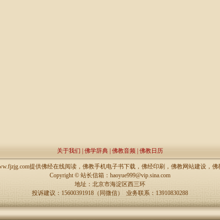
关于我们
|
佛学辞典
|
佛教音频
|
佛教日历
://www.fjzjg.com提供佛经在线阅读，佛教手机电子书下载，佛经印刷，佛教网站建设
Copyright ©
站长信箱：haoyue999@vip.sina.com
地址：北京市海淀区西三环
投诉建议：15600391918（同微信） 业务联系：13910830288