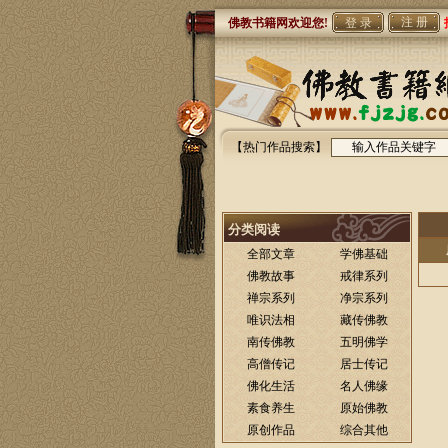
注 册
佛教书籍网欢迎您!
【热门作品搜索】
分类阅读
全部文章
学佛基础
佛教故事
戒律系列
禅宗系列
净宗系列
唯识法相
藏传佛教
南传佛教
五明佛学
高僧传记
居士传记
佛化生活
名人佛缘
素食养生
原始佛教
原创作品
综合其他