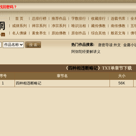
找回密码？
首 页
总排行榜
推荐作品
字数排行
收藏排行
连载书库
全
戒律系列
禅宗系列
净宗系列
唯识法相
藏传佛教
南传佛教
五
名人佛缘
素食养生
原始佛教
原创作品
综合其他
般若文海
佛
热门作品搜索:
唐密导读 外文
金庸小
阿弥陀经要解讲义
《
四种相违断略记
》TXT单章节下载
序号
章节名
大小
1
四种相违断略记
56K