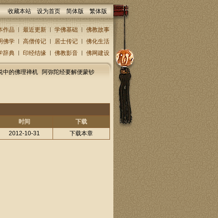
收藏本站
设为首页
简体版
繁体版
本作品
最近更新
学佛基础
佛教故事
明佛学
高僧传记
居士传记
佛化生活
学辞典
印经结缘
佛教影音
佛网建设
说中的佛理禅机
阿弥陀经要解便蒙钞
时间
下载
2012-10-31
下载本章