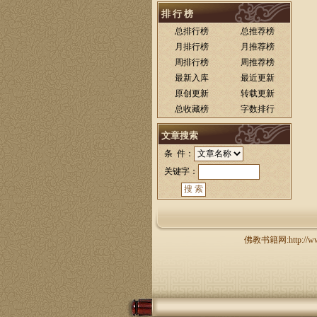
排 行 榜
总排行榜
总推荐榜
月排行榜
月推荐榜
周排行榜
周推荐榜
最新入库
最近更新
原创更新
转载更新
总收藏榜
字数排行
文章搜索
条 件：
关键字：
佛教书籍网:http