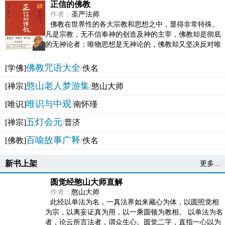
正信的佛教
作者：
圣严法师
佛教在世界性的各大宗教和思想之中，显得非常特殊。
凡是宗教，无不信奉神的创造及神的主宰，佛教却是彻底
的无神论者；唯物思想是无神论的，佛教却又坚决反对唯
物论的谬误。佛教似宗教而又非宗教，类哲学而又非哲...
佛教咒语大全
[学佛]
/
佚名
憨山老人梦游集
[禅宗]
/
憨山大师
唯识与中观
[唯识]
/
南怀瑾
五灯会元
[禅宗]
/
普济
百喻故事广释
[佛教]
/
佚名
新书上架
更多...
圆觉经憨山大师直解
作者：
憨山大师
此经以单法为名，一真法界如来藏心为体，以圆照觉相
为宗，以离妄证真为用，以一乘圆顿为教相。 以单法为名
者，论云所言法者，谓众生心。圆觉二字，直指一心以为