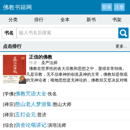
佛教书籍网
登录
注册
分类
排行
全本
新书
书架
书名
点击排行
更多...
正信的佛教
作者：
圣严法师
佛教在世界性的各大宗教和思想之中，显得非常特殊。
凡是宗教，无不信奉神的创造及神的主宰，佛教却是彻底
的无神论者；唯物思想是无神论的，佛教却又坚决反对唯
物论的谬误。佛教似宗教而又非宗教，类哲学而又非哲...
佛教咒语大全
[学佛]
/
佚名
憨山老人梦游集
[禅宗]
/
憨山大师
五灯会元
[禅宗]
/
普济
俱舍论颂讲记
[综合]
/
演培法师