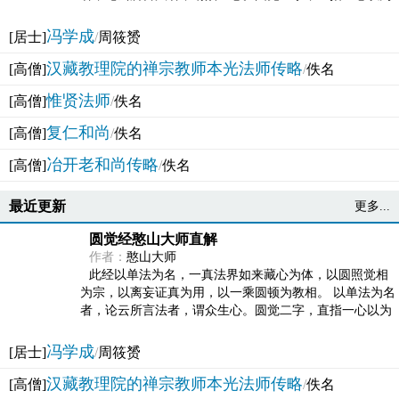
法体。此有多称，亦名大圆满觉，亦名妙觉明心，...
冯学成
[居士]
/
周筱赟
汉藏教理院的禅宗教师本光法师传略
[高僧]
/
佚名
惟贤法师
[高僧]
/
佚名
复仁和尚
[高僧]
/
佚名
冶开老和尚传略
[高僧]
/
佚名
最近更新
更多...
圆觉经憨山大师直解
作者：
憨山大师
此经以单法为名，一真法界如来藏心为体，以圆照觉相
为宗，以离妄证真为用，以一乘圆顿为教相。 以单法为名
者，论云所言法者，谓众生心。圆觉二字，直指一心以为
法体。此有多称，亦名大圆满觉，亦名妙觉明心，...
冯学成
[居士]
/
周筱赟
汉藏教理院的禅宗教师本光法师传略
[高僧]
/
佚名