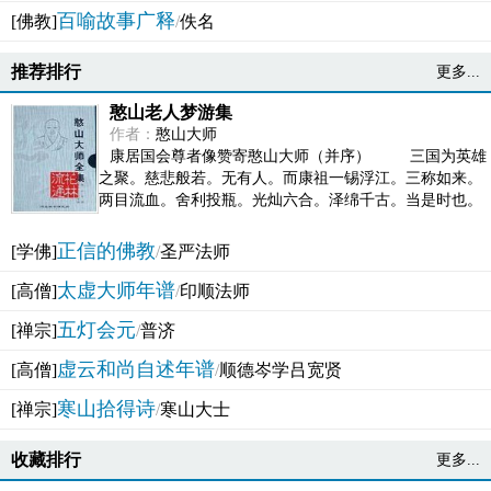
百喻故事广释
[佛教]
/
佚名
推荐排行
更多...
憨山老人梦游集
作者：
憨山大师
康居国会尊者像赞寄憨山大师（并序） 三国为英雄
之聚。慈悲般若。无有人。而康祖一锡浮江。三称如来。
两目流血。舍利投瓶。光灿六合。泽绵千古。当是时也。
吴之君臣。莫不为之动心变色。即事征理。知有佛而不...
正信的佛教
[学佛]
/
圣严法师
太虚大师年谱
[高僧]
/
印顺法师
五灯会元
[禅宗]
/
普济
虚云和尚自述年谱
[高僧]
/
顺德岑学吕宽贤
寒山拾得诗
[禅宗]
/
寒山大士
收藏排行
更多...