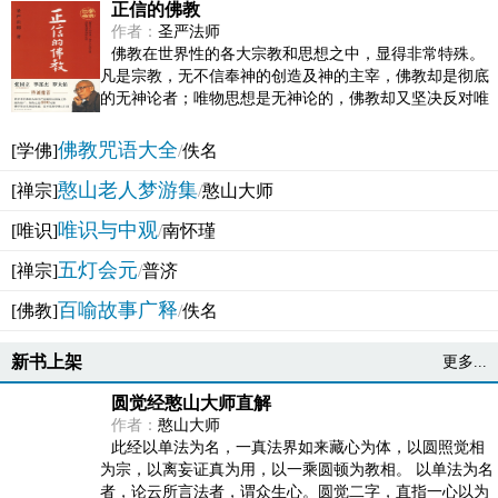
正信的佛教
作者：
圣严法师
佛教在世界性的各大宗教和思想之中，显得非常特殊。
凡是宗教，无不信奉神的创造及神的主宰，佛教却是彻底
的无神论者；唯物思想是无神论的，佛教却又坚决反对唯
物论的谬误。佛教似宗教而又非宗教，类哲学而又非哲...
佛教咒语大全
[学佛]
/
佚名
憨山老人梦游集
[禅宗]
/
憨山大师
唯识与中观
[唯识]
/
南怀瑾
五灯会元
[禅宗]
/
普济
百喻故事广释
[佛教]
/
佚名
新书上架
更多...
圆觉经憨山大师直解
作者：
憨山大师
此经以单法为名，一真法界如来藏心为体，以圆照觉相
为宗，以离妄证真为用，以一乘圆顿为教相。 以单法为名
者，论云所言法者，谓众生心。圆觉二字，直指一心以为