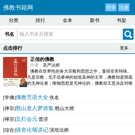
佛教书籍网
登录
注册
分类
排行
全本
新书
书架
书名
点击排行
更多...
正信的佛教
作者：
圣严法师
佛教在世界性的各大宗教和思想之中，显得非常特殊。
凡是宗教，无不信奉神的创造及神的主宰，佛教却是彻底
的无神论者；唯物思想是无神论的，佛教却又坚决反对唯
物论的谬误。佛教似宗教而又非宗教，类哲学而又非哲...
佛教咒语大全
[学佛]
/
佚名
憨山老人梦游集
[禅宗]
/
憨山大师
五灯会元
[禅宗]
/
普济
俱舍论颂讲记
[综合]
/
演培法师