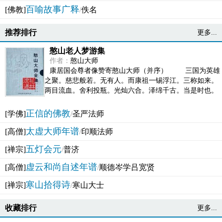
百喻故事广释
[佛教]
/
佚名
推荐排行
更多...
憨山老人梦游集
作者：
憨山大师
康居国会尊者像赞寄憨山大师（并序） 三国为英雄
之聚。慈悲般若。无有人。而康祖一锡浮江。三称如来。
两目流血。舍利投瓶。光灿六合。泽绵千古。当是时也。
吴之君臣。莫不为之动心变色。即事征理。知有佛而不...
正信的佛教
[学佛]
/
圣严法师
太虚大师年谱
[高僧]
/
印顺法师
五灯会元
[禅宗]
/
普济
虚云和尚自述年谱
[高僧]
/
顺德岑学吕宽贤
寒山拾得诗
[禅宗]
/
寒山大士
收藏排行
更多...