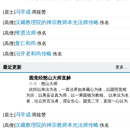
法体。此有多称，亦名大圆满觉，亦名妙觉明心，...
冯学成
[居士]
/
周筱赟
汉藏教理院的禅宗教师本光法师传略
[高僧]
/
佚名
惟贤法师
[高僧]
/
佚名
复仁和尚
[高僧]
/
佚名
冶开老和尚传略
[高僧]
/
佚名
最近更新
更多...
圆觉经憨山大师直解
作者：
憨山大师
此经以单法为名，一真法界如来藏心为体，以圆照觉相
为宗，以离妄证真为用，以一乘圆顿为教相。 以单法为名
者，论云所言法者，谓众生心。圆觉二字，直指一心以为
法体。此有多称，亦名大圆满觉，亦名妙觉明心，...
冯学成
[居士]
/
周筱赟
汉藏教理院的禅宗教师本光法师传略
[高僧]
/
佚名