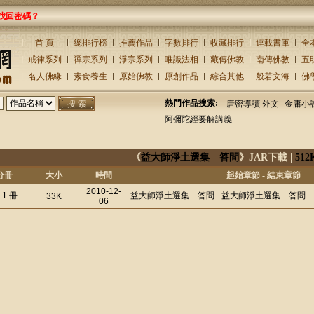
找回密碼？
首 頁
總排行榜
推薦作品
字數排行
收藏排行
連載書庫
全
戒律系列
禪宗系列
淨宗系列
唯識法相
藏傳佛教
南傳佛教
五
名人佛緣
素食養生
原始佛教
原創作品
綜合其他
般若文海
佛
熱門作品搜索:
唐密導讀 外文
金庸小
阿彌陀經要解講義
《
益大師淨土選集—答問
》JAR下載 |
512
分冊
大小
時間
起始章節 - 結束章節
2010-12-
 1 冊
益大師淨土選集—答問 - 益大師淨土選集—答問
33K
06