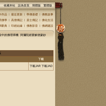
收藏本站
設為首頁
簡體版
繁體版
本作品
最近更新
學佛基礎
佛教故事
明佛學
高僧傳記
居士傳記
佛化生活
學辭典
印經結緣
佛教影音
佛網建設
說中的佛理禪機
阿彌陀經要解便蒙鈔
K
下載
下載JAR
下載JAD