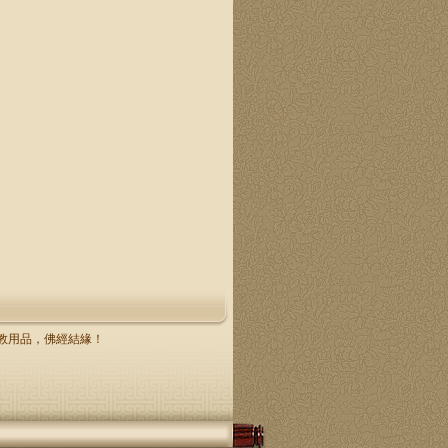
，佛教用品，佛經結緣！