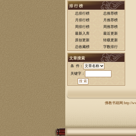
排 行 榜
总排行榜
总推荐榜
月排行榜
月推荐榜
周排行榜
周推荐榜
最新入库
最近更新
原创更新
转载更新
总收藏榜
字数排行
文章搜索
条 件：
关键字：
佛教书籍网:http