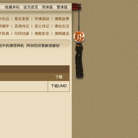
收藏本站
设为首页
简体版
繁体版
本作品
最近更新
学佛基础
佛教故事
明佛学
高僧传记
居士传记
佛化生活
学辞典
印经结缘
佛教影音
佛网建设
说中的佛理禅机
阿弥陀经要解便蒙钞
下载
下载UMD