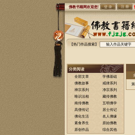
注 册
佛教书籍网欢迎您!
【热门作品搜索】
分类阅读
全部文章
学佛基础
佛教故事
戒律系列
第
禅宗系列
净宗系列
唯识法相
藏传佛教
南传佛教
五明佛学
高僧传记
居士传记
佛化生活
名人佛缘
素食养生
原始佛教
原创作品
综合其他