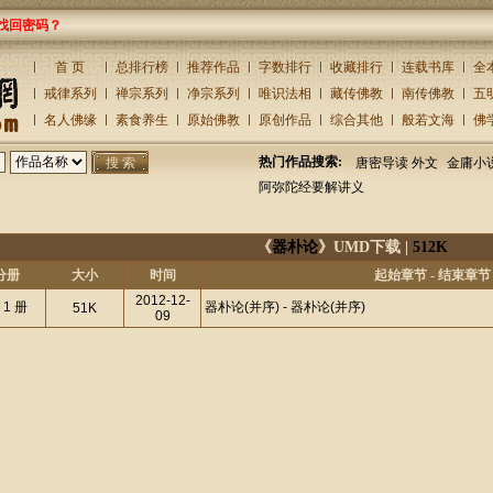
找回密码？
首 页
总排行榜
推荐作品
字数排行
收藏排行
连载书库
全
戒律系列
禅宗系列
净宗系列
唯识法相
藏传佛教
南传佛教
五
名人佛缘
素食养生
原始佛教
原创作品
综合其他
般若文海
佛
热门作品搜索:
唐密导读 外文
金庸小
阿弥陀经要解讲义
《
器朴论
》UMD下载 |
512K
分册
大小
时间
起始章节 - 结束章节
2012-12-
 1 册
器朴论(并序) - 器朴论(并序)
51K
09