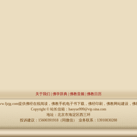
关于我们
|
佛学辞典
|
佛教音频
|
佛教日历
://www.fjzjg.com提供佛经在线阅读，佛教手机电子书下载，佛经印刷，佛教网站建设
Copyright ©
站长信箱：haoyue999@vip.sina.com
地址：北京市海淀区西三环
投诉建议：15600391918（同微信） 业务联系：13910830288