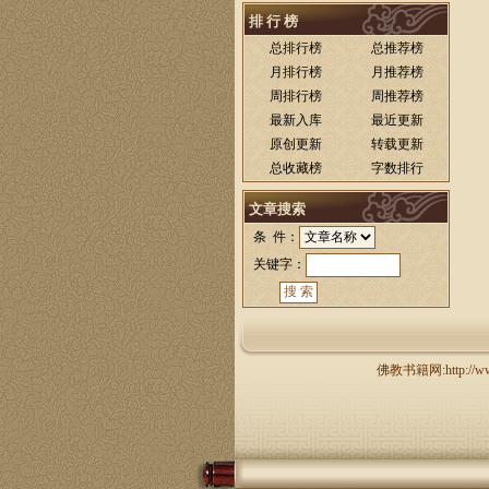
排 行 榜
总排行榜
总推荐榜
月排行榜
月推荐榜
周排行榜
周推荐榜
最新入库
最近更新
原创更新
转载更新
总收藏榜
字数排行
文章搜索
条 件：
关键字：
佛教书籍网:http