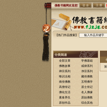
注 册
佛教书籍网欢迎您!
【热门作品搜索】
分类阅读
全部文章
学佛基础
佛教故事
戒律系列
第
禅宗系列
净宗系列
唯识法相
藏传佛教
南传佛教
五明佛学
高僧传记
居士传记
佛化生活
名人佛缘
素食养生
原始佛教
原创作品
综合其他