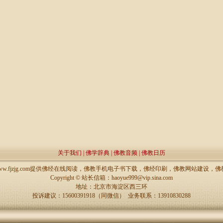
关于我们
|
佛学辞典
|
佛教音频
|
佛教日历
://www.fjzjg.com提供佛经在线阅读，佛教手机电子书下载，佛经印刷，佛教网站建设
Copyright ©
站长信箱：haoyue999@vip.sina.com
地址：北京市海淀区西三环
投诉建议：15600391918（同微信） 业务联系：13910830288