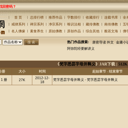
找回密码？
首 页
总排行榜
推荐作品
字数排行
收藏排行
连载书库
全
戒律系列
禅宗系列
净宗系列
唯识法相
藏传佛教
南传佛教
五
名人佛缘
素食养生
原始佛教
原创作品
综合其他
般若文海
佛
热门作品搜索:
唐密导读 外文
金庸小
阿弥陀经要解讲义
《
梵字悉昙字母并释义
》JAR下载 |
512K
分册
大小
时间
起始章节 - 结束章节
2012-12-
 1 册
梵字悉昙字母并释义 - 梵字悉昙字母并释义
27K
18