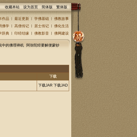
收藏本站
设为首页
简体版
繁体版
本作品
最近更新
学佛基础
佛教故事
明佛学
高僧传记
居士传记
佛化生活
学辞典
印经结缘
佛教影音
佛网建设
说中的佛理禅机
阿弥陀经要解便蒙钞
下载
下载JAR
下载JAD