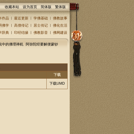
收藏本站
设为首页
简体版
繁体版
本作品
最近更新
学佛基础
佛教故事
明佛学
高僧传记
居士传记
佛化生活
学辞典
印经结缘
佛教影音
佛网建设
说中的佛理禅机
阿弥陀经要解便蒙钞
K
下载
下载UMD