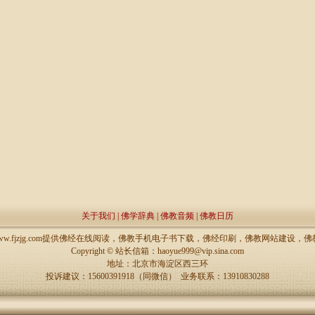
关于我们
|
佛学辞典
|
佛教音频
|
佛教日历
://www.fjzjg.com提供佛经在线阅读，佛教手机电子书下载，佛经印刷，佛教网站建设
Copyright ©
站长信箱：haoyue999@vip.sina.com
地址：北京市海淀区西三环
投诉建议：15600391918（同微信） 业务联系：13910830288