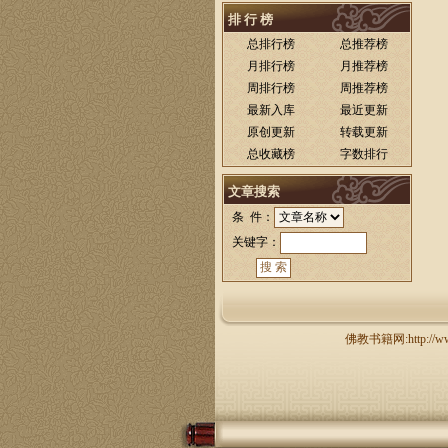
排 行 榜
总排行榜
总推荐榜
月排行榜
月推荐榜
周排行榜
周推荐榜
最新入库
最近更新
原创更新
转载更新
总收藏榜
字数排行
文章搜索
条 件：
关键字：
佛教书籍网:http