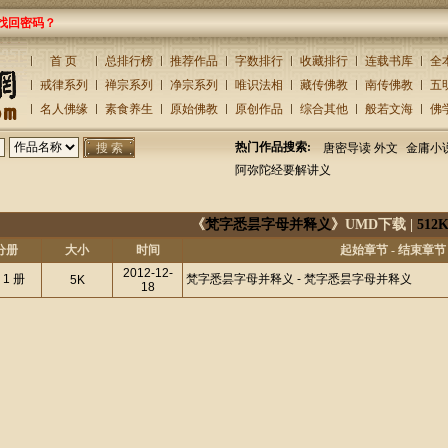
找回密码？
首 页
总排行榜
推荐作品
字数排行
收藏排行
连载书库
全
戒律系列
禅宗系列
净宗系列
唯识法相
藏传佛教
南传佛教
五
名人佛缘
素食养生
原始佛教
原创作品
综合其他
般若文海
佛
热门作品搜索:
唐密导读 外文
金庸小
阿弥陀经要解讲义
《
梵字悉昙字母并释义
》UMD下载 |
512
分册
大小
时间
起始章节 - 结束章节
2012-12-
 1 册
梵字悉昙字母并释义 - 梵字悉昙字母并释义
5K
18