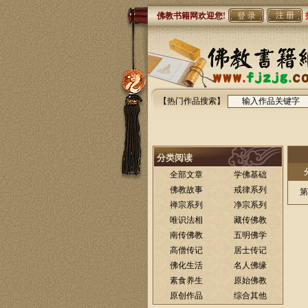
注 册
佛教书籍网欢迎您!
【热门作品搜索】
分类阅读
全部文章
学佛基础
佛教故事
戒律系列
第
禅宗系列
净宗系列
唯识法相
藏传佛教
南传佛教
五明佛学
高僧传记
居士传记
佛化生活
名人佛缘
素食养生
原始佛教
原创作品
综合其他