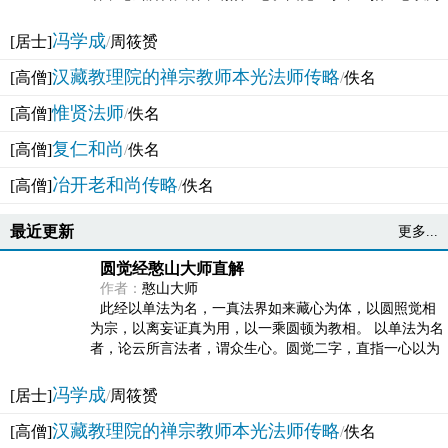
法体。此有多称，亦名大圆满觉，亦名妙觉明心，...
冯学成
[居士]
/
周筱赟
汉藏教理院的禅宗教师本光法师传略
[高僧]
/
佚名
惟贤法师
[高僧]
/
佚名
复仁和尚
[高僧]
/
佚名
冶开老和尚传略
[高僧]
/
佚名
最近更新
更多...
圆觉经憨山大师直解
作者：
憨山大师
此经以单法为名，一真法界如来藏心为体，以圆照觉相
为宗，以离妄证真为用，以一乘圆顿为教相。 以单法为名
者，论云所言法者，谓众生心。圆觉二字，直指一心以为
法体。此有多称，亦名大圆满觉，亦名妙觉明心，...
冯学成
[居士]
/
周筱赟
汉藏教理院的禅宗教师本光法师传略
[高僧]
/
佚名