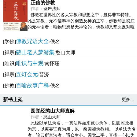
正信的佛教
作者：
圣严法师
佛教在世界性的各大宗教和思想之中，显得非常特殊。
凡是宗教，无不信奉神的创造及神的主宰，佛教却是彻底
的无神论者；唯物思想是无神论的，佛教却又坚决反对唯
物论的谬误。佛教似宗教而又非宗教，类哲学而又非哲...
佛教咒语大全
[学佛]
/
佚名
憨山老人梦游集
[禅宗]
/
憨山大师
唯识与中观
[唯识]
/
南怀瑾
五灯会元
[禅宗]
/
普济
百喻故事广释
[佛教]
/
佚名
新书上架
更多...
圆觉经憨山大师直解
作者：
憨山大师
此经以单法为名，一真法界如来藏心为体，以圆照觉相
为宗，以离妄证真为用，以一乘圆顿为教相。 以单法为名
者，论云所言法者，谓众生心。圆觉二字，直指一心以为