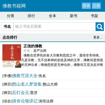
佛教书籍网
登录
注册
分类
排行
全本
新书
书架
书名
点击排行
更多...
正信的佛教
作者：
圣严法师
佛教在世界性的各大宗教和思想之中，显得非常特殊。
凡是宗教，无不信奉神的创造及神的主宰，佛教却是彻底
的无神论者；唯物思想是无神论的，佛教却又坚决反对唯
物论的谬误。佛教似宗教而又非宗教，类哲学而又非哲...
佛教咒语大全
[学佛]
/
佚名
憨山老人梦游集
[禅宗]
/
憨山大师
五灯会元
[禅宗]
/
普济
俱舍论颂讲记
[综合]
/
演培法师