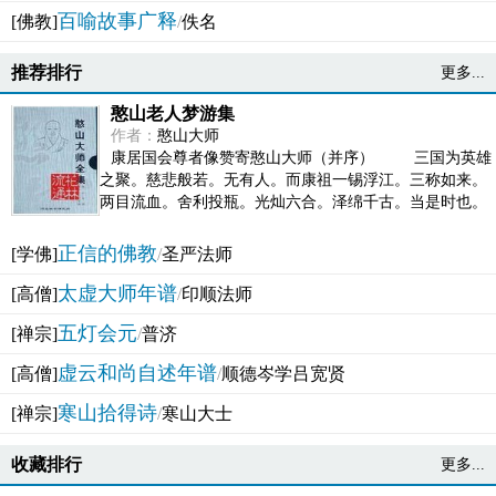
百喻故事广释
[佛教]
/
佚名
推荐排行
更多...
憨山老人梦游集
作者：
憨山大师
康居国会尊者像赞寄憨山大师（并序） 三国为英雄
之聚。慈悲般若。无有人。而康祖一锡浮江。三称如来。
两目流血。舍利投瓶。光灿六合。泽绵千古。当是时也。
吴之君臣。莫不为之动心变色。即事征理。知有佛而不...
正信的佛教
[学佛]
/
圣严法师
太虚大师年谱
[高僧]
/
印顺法师
五灯会元
[禅宗]
/
普济
虚云和尚自述年谱
[高僧]
/
顺德岑学吕宽贤
寒山拾得诗
[禅宗]
/
寒山大士
收藏排行
更多...