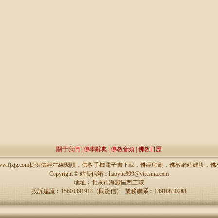
關于我們
|
佛學辭典
|
佛教音頻
|
佛教日歷
://www.fjzjg.com提供佛經在線閱讀，佛教手機電子書下載，佛經印刷，佛教網站建設
Copyright ©
站長信箱︰haoyue999@vip.sina.com
地址︰北京市海澱區西三環
投訴建議︰15600391918（同微信） 業務聯系︰13910830288