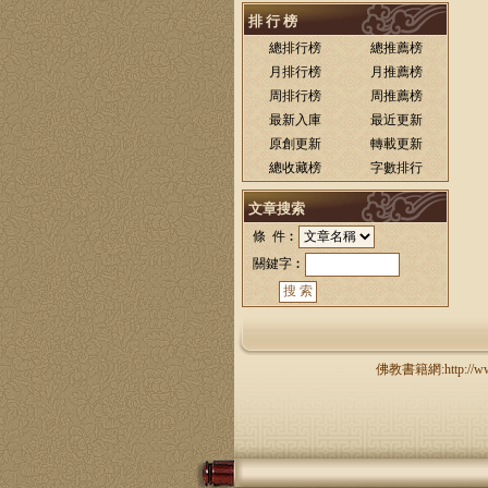
排 行 榜
總排行榜
總推薦榜
月排行榜
月推薦榜
周排行榜
周推薦榜
最新入庫
最近更新
原創更新
轉載更新
總收藏榜
字數排行
文章搜索
條 件︰
關鍵字︰
佛教書籍網:http