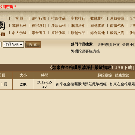
找回密碼？
首 頁
總排行榜
推薦作品
字數排行
收藏排行
連載書庫
全
戒律系列
禪宗系列
淨宗系列
唯識法相
藏傳佛教
南傳佛教
五
名人佛緣
素食養生
原始佛教
原創作品
綜合其他
般若文海
佛
熱門作品搜索:
唐密導讀 外文
金庸小
阿彌陀經要解講義
《
如來在金棺囑累清淨莊嚴敬福經
》JAR下載 
分冊
大小
時間
起始章節 - 結束章節
2012-12-
 1 冊
如來在金棺囑累清淨莊嚴敬福經 - 如來在金棺囑
23K
20