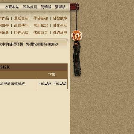
收藏本站
設為首頁
簡體版
繁體版
本作品
最近更新
學佛基礎
佛教故事
明佛學
高僧傳記
居士傳記
佛化生活
學辭典
印經結緣
佛教影音
佛網建設
說中的佛理禪機
阿彌陀經要解便蒙鈔
|
512K
下載
累清淨莊嚴敬福經
下載JAR
下載JAD