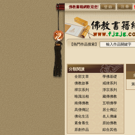
注 冊
佛教書籍網歡迎您!
【熱門作品搜索】
分類閱讀
全部文章
學佛基礎
佛教故事
戒律系列
第
禪宗系列
淨宗系列
唯識法相
藏傳佛教
南傳佛教
五明佛學
高僧傳記
居士傳記
佛化生活
名人佛緣
素食養生
原始佛教
原創作品
綜合其他