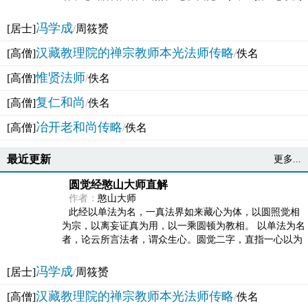
法体。此有多称，亦名大圆满觉，亦名妙觉明心，...
冯学成
[居士]
/
周筱赟
汉藏教理院的禅宗教师本光法师传略
[高僧]
/
佚名
惟贤法师
[高僧]
/
佚名
复仁和尚
[高僧]
/
佚名
冶开老和尚传略
[高僧]
/
佚名
最近更新
更多...
圆觉经憨山大师直解
作者：
憨山大师
此经以单法为名，一真法界如来藏心为体，以圆照觉相
为宗，以离妄证真为用，以一乘圆顿为教相。 以单法为名
者，论云所言法者，谓众生心。圆觉二字，直指一心以为
法体。此有多称，亦名大圆满觉，亦名妙觉明心，...
冯学成
[居士]
/
周筱赟
汉藏教理院的禅宗教师本光法师传略
[高僧]
/
佚名