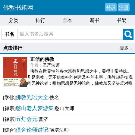
佛教书籍网
登录
注册
分类
排行
全本
新书
书架
书名
点击排行
更多...
正信的佛教
作者：
圣严法师
佛教在世界性的各大宗教和思想之中，显得非常特殊。
凡是宗教，无不信奉神的创造及神的主宰，佛教却是彻底
的无神论者；唯物思想是无神论的，佛教却又坚决反对唯
物论的谬误。佛教似宗教而又非宗教，类哲学而又非哲...
佛教咒语大全
[学佛]
/
佚名
憨山老人梦游集
[禅宗]
/
憨山大师
五灯会元
[禅宗]
/
普济
俱舍论颂讲记
[综合]
/
演培法师