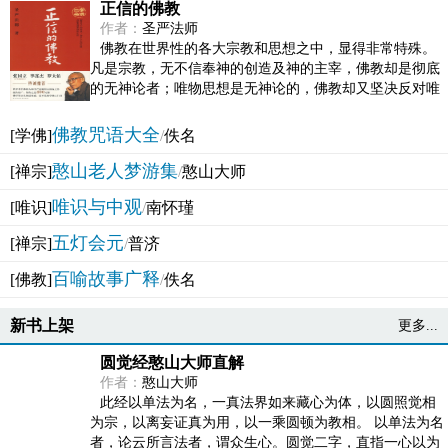
正信的佛教
作者：
圣严法师
佛教在世界性的各大宗教和思想之中，显得非常特殊。
凡是宗教，无不信奉神的创造及神的主宰，佛教却是彻底
的无神论者；唯物思想是无神论的，佛教却又坚决反对唯
物论的谬误。佛教似宗教而又非宗教，类哲学而又非哲...
佛教咒语大全
[学佛]
/
佚名
憨山老人梦游集
[禅宗]
/
憨山大师
唯识与中观
[唯识]
/
南怀瑾
五灯会元
[禅宗]
/
普济
百喻故事广释
[佛教]
/
佚名
新书上架
更多...
圆觉经憨山大师直解
作者：
憨山大师
此经以单法为名，一真法界如来藏心为体，以圆照觉相
为宗，以离妄证真为用，以一乘圆顿为教相。 以单法为名
者，论云所言法者，谓众生心。圆觉二字，直指一心以为