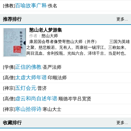
百喻故事广释
[佛教]
/
佚名
推荐排行
更多...
憨山老人梦游集
作者：
憨山大师
康居国会尊者像赞寄憨山大师（并序） 三国为英雄
之聚。慈悲般若。无有人。而康祖一锡浮江。三称如来。
两目流血。舍利投瓶。光灿六合。泽绵千古。当是时也。
吴之君臣。莫不为之动心变色。即事征理。知有佛而不...
正信的佛教
[学佛]
/
圣严法师
太虚大师年谱
[高僧]
/
印顺法师
五灯会元
[禅宗]
/
普济
虚云和尚自述年谱
[高僧]
/
顺德岑学吕宽贤
寒山拾得诗
[禅宗]
/
寒山大士
收藏排行
更多...