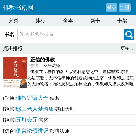
佛教书籍网
登录
注册
分类
排行
全本
新书
书架
书名
点击排行
更多...
正信的佛教
作者：
圣严法师
佛教在世界性的各大宗教和思想之中，显得非常特殊。
凡是宗教，无不信奉神的创造及神的主宰，佛教却是彻底
的无神论者；唯物思想是无神论的，佛教却又坚决反对唯
物论的谬误。佛教似宗教而又非宗教，类哲学而又非哲...
佛教咒语大全
[学佛]
/
佚名
憨山老人梦游集
[禅宗]
/
憨山大师
五灯会元
[禅宗]
/
普济
俱舍论颂讲记
[综合]
/
演培法师