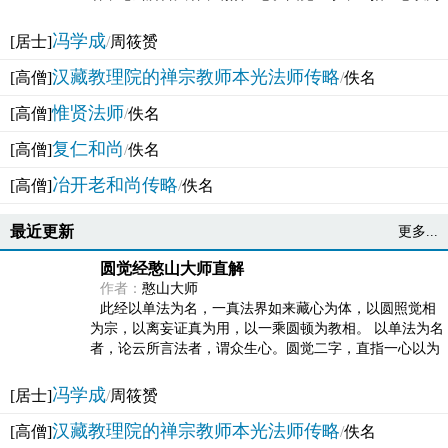
法体。此有多称，亦名大圆满觉，亦名妙觉明心，...
冯学成
[居士]
/
周筱赟
汉藏教理院的禅宗教师本光法师传略
[高僧]
/
佚名
惟贤法师
[高僧]
/
佚名
复仁和尚
[高僧]
/
佚名
冶开老和尚传略
[高僧]
/
佚名
最近更新
更多...
圆觉经憨山大师直解
作者：
憨山大师
此经以单法为名，一真法界如来藏心为体，以圆照觉相
为宗，以离妄证真为用，以一乘圆顿为教相。 以单法为名
者，论云所言法者，谓众生心。圆觉二字，直指一心以为
法体。此有多称，亦名大圆满觉，亦名妙觉明心，...
冯学成
[居士]
/
周筱赟
汉藏教理院的禅宗教师本光法师传略
[高僧]
/
佚名