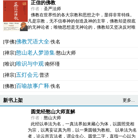
正信的佛教
作者：
圣严法师
佛教在世界性的各大宗教和思想之中，显得非常特殊。
凡是宗教，无不信奉神的创造及神的主宰，佛教却是彻底
的无神论者；唯物思想是无神论的，佛教却又坚决反对唯
物论的谬误。佛教似宗教而又非宗教，类哲学而又非哲...
佛教咒语大全
[学佛]
/
佚名
憨山老人梦游集
[禅宗]
/
憨山大师
唯识与中观
[唯识]
/
南怀瑾
五灯会元
[禅宗]
/
普济
百喻故事广释
[佛教]
/
佚名
新书上架
更多...
圆觉经憨山大师直解
作者：
憨山大师
此经以单法为名，一真法界如来藏心为体，以圆照觉相
为宗，以离妄证真为用，以一乘圆顿为教相。 以单法为名
者，论云所言法者，谓众生心。圆觉二字，直指一心以为