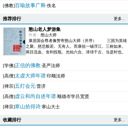
百喻故事广释
[佛教]
/
佚名
推荐排行
更多...
憨山老人梦游集
作者：
憨山大师
康居国会尊者像赞寄憨山大师（并序） 三国为英雄
之聚。慈悲般若。无有人。而康祖一锡浮江。三称如来。
两目流血。舍利投瓶。光灿六合。泽绵千古。当是时也。
吴之君臣。莫不为之动心变色。即事征理。知有佛而不...
正信的佛教
[学佛]
/
圣严法师
太虚大师年谱
[高僧]
/
印顺法师
五灯会元
[禅宗]
/
普济
虚云和尚自述年谱
[高僧]
/
顺德岑学吕宽贤
寒山拾得诗
[禅宗]
/
寒山大士
收藏排行
更多...